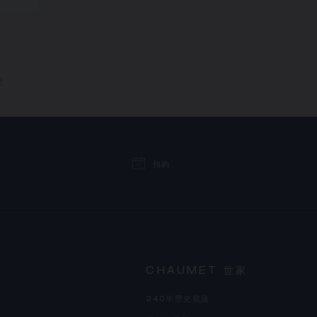
墜
預約
CHAUMET 世家
240年歷史底蘊