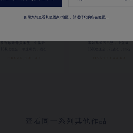
如果您想查看其他國家/地區，
請選擇您的所在位置。
EUX DE LIENS HARMONY
JEUX DE LIENS HARMO
系列珍珠母貝吊墜，中型款
系列孔雀石吊墜，中型款
18K玫瑰金，珍珠母貝，鑽石
18K玫瑰金，孔雀石，鑽石
HK$35,800.00
HK$39,000.00
查看同一系列其他作品