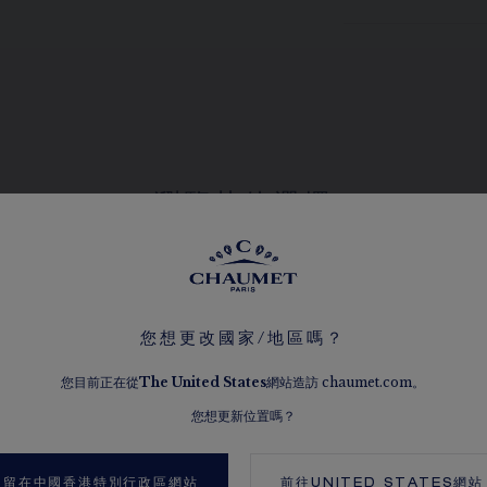
瀏覽其他選擇
您想更改國家/地區嗎？
您目前正在從
The
United States
網站造訪 chaumet.com。
您想更新位置嗎？
留在中國香港特別行政區網站
前往
UNITED STATES
網站