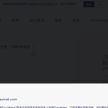
本網站的所有服務僅於
中國香港特別行政區
提供。您希望繼續嗎？
繼續
更改
寶
珠寶
婚尚臻選
製錶
臻禮
CHAUM
J
1
H
價格
Je
瑪
umet.com
或
有Cookies”即表示您同意在您的设备上存储Cookies，以提升网站导航功能，进行网