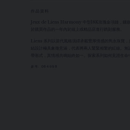
作品資料
Jeux de Liens Harmony 中型18K玫瑰金
於購買作品的一年內於線上或精品店進行鐫刻服務。
Liens 系列以當代風格演繹承載豐厚情感的雋永珠寶
結設計極具象徵意涵，代表將兩人緊緊相繫的紅線。無
帶形式，其情感共鳴始終如一。探索系列如何見證生命
參考:
084998