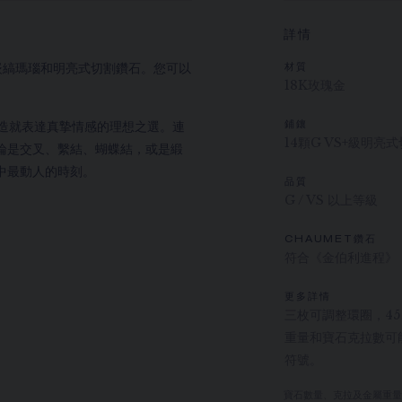
詳情
項鏈，鑲嵌縞瑪瑙和明亮式切割鑽石。您可以
材質
18K玫瑰金
，造就表達真摯情感的理想之選。連
鋪鑲
14顆G VS+級明亮
論是交叉、繫結、蝴蝶結，或是緞
中最動人的時刻。
品質
G / VS 以上等級
CHAUMET鑽石
符合《金伯利進程》
更多詳情
三枚可調整環圈，45、
重量和寶石克拉數可
符號。
寶石數量、克拉及金屬重