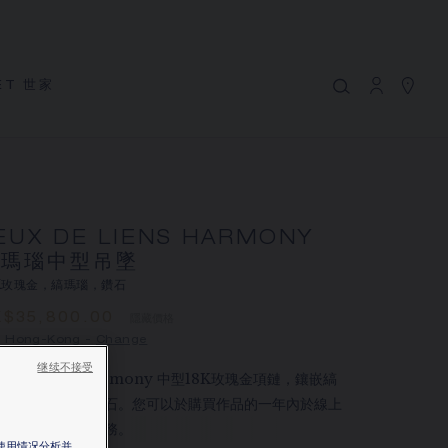
MY CART
(0)
隱藏價格
ET 世家
YOUR CART IS EMPTY
Shop now
JEUX DE LIENS HARMONY 縞瑪瑙中
型吊墜
REFERENCE:084998
HK$35,800.00
EUX DE LIENS HARMONY
縞瑪瑙中型吊墜
Chaumet 特別提供此遠端銷售服務，您可以聯繫銷售顧
8K玫瑰金，縞瑪瑙，鑽石
問，在家訂購和收取您的CHAUMET珠寶作品
K$35,800.00
隱藏價格
 Hong-Kong -
Change
選擇您的居住地以獲得相應的信息：
继续不接受
ux de Liens Harmony 中型18K玫瑰金項鏈，鑲嵌縞
瑙和明亮式切割鑽石。您可以於購買作品的一年內於線上
精品店進行鐫刻服務。
站使用情况分析并