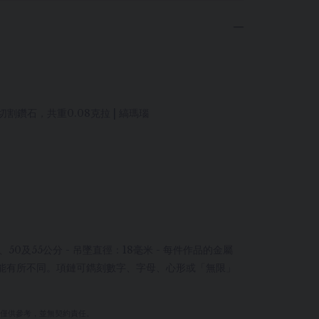
式切割鑽石，共重0.08克拉 | 縞瑪瑙
50及55公分 - 吊墜直徑：18毫米 - 每件作品的金屬
能有所不同。項鏈可鐫刻數字、字母、心形或「無限」
量僅供參考，並無契約責任。