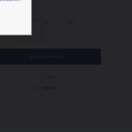
更多
孔雀石
縞瑪瑙
鑽石
珍珠母貝
透過電話/郵件訂購
預約
需要協助？