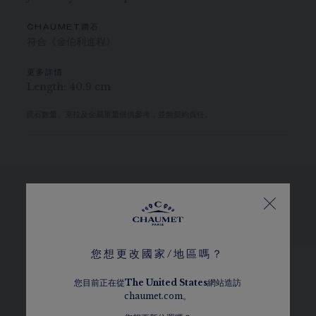
CHAUMET鑽石
符合《金伯利進程》
更多詳情
Length: 40.9 cm
寶石數量、克拉及金屬重量僅供參考，並無契約責任。
瀏覽其他選擇
您想更改國家/地區嗎？
您目前正在從
The
United States
網站造訪
chaumet.com。