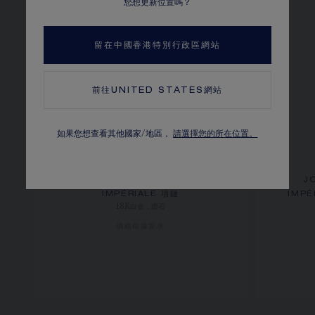
您想更新位置嗎？
留在中國香港特別行政區網站
前往
UNITED STATES
網站
如果您想查看其他國家/地區，
請選擇您的所在位置。
JOSÉPHINE AIGRETTE
J
IMPÉRIALE 項鏈
IMP
18K白金，鑽石
價格根據要求