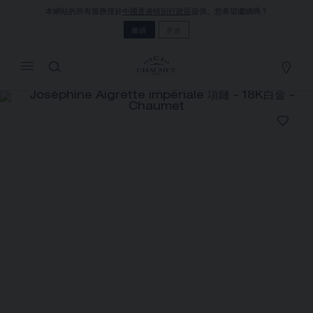
本網站的所有服務僅於
中國香港特別行政區
提供。您希望繼續嗎？
MY CART
(0)
繼續
更改
隱藏價格
YOUR CART IS EMPTY
Shop now
JOSÉPHINE AIGRETTE
IMPÉRIALE 項鏈
REFERENCE:083103
HK$1,075,000.00
Chaumet 特別提供此遠端銷售服務，您可以聯繫銷售顧
問，在家訂購和收取您的CHAUMET珠寶作品
選擇您的居住地以獲得相應的信息：