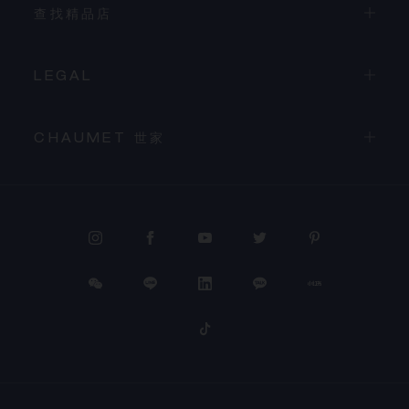
查找精品店
LEGAL
CHAUMET 世家
PROCEED TO CHECKOUT