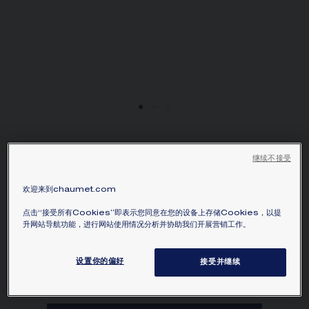
JOSÉPHINE AIGRETTE
继续不接受
IMPÉRIALE 項鏈
18K白金，鑽石
欢迎来到chaumet.com
HK$1,075,000.00
隱藏價格
点击“接受所有Cookies”即表示您同意在您的设备上存储Cookies，以提
價格 Hong-Kong -
Change
升网站导航功能，进行网站使用情况分析并协助我们开展营销工作。
Joséphine Aigrette Impériale 18K白金項
设置你的偏好
接受并继续
鏈，鋪鑲明亮式切割鑽石。
瞭解更多