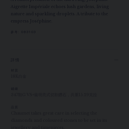
Aigrette Impériale echoes lush gardens, living
nature and sparkling droplets. A tribute to the
empress Joséphine.
參考:
083103
詳情
材質
18K白金
鋪鑲
347顆G VS+級明亮式切割鑽石，共重15.29克拉
品質
Chaumet takes great care in selecting the
diamonds and coloured stones to be set in its
jewellery and timepieces.