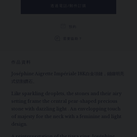
透過電話/郵件訂購
預約
需要協助？
作品資料
Joséphine Aigrette Impériale 18K白金項鏈，鋪鑲明亮
式切割鑽石。
Like sparkling droplets, the stones and their airy
setting frame the central pear-shaped precious
stone with dazzling light . An envelopping touch
of majesty for the neck with a feminine and light
design.
A reinterpretation of the tiara ring, Joséphine