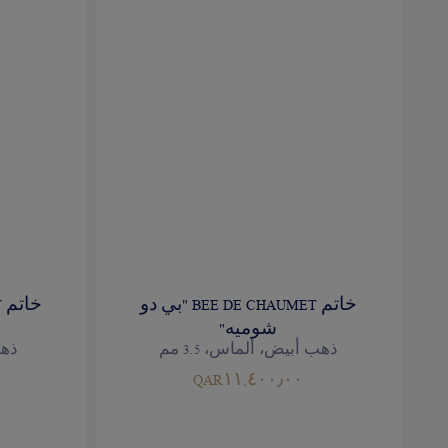
خاتم BEE DE CHAUMET "بي دو
شوميه"
ذهب أبيض، ألماس، 3.5 مم
ذهب
QAR١١,٤٠٠٫٠٠