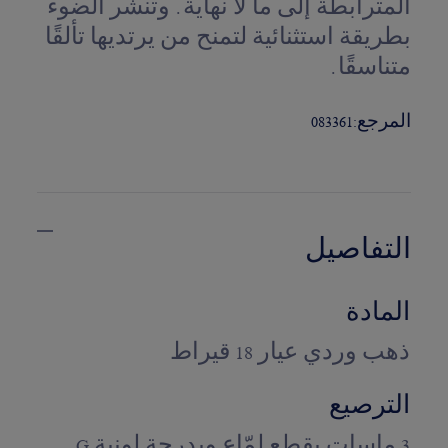
المترابطة إلى ما لا نهاية. وتنشر الضوء
بطريقة استثنائية لتمنح من يرتديها تألقًا
متناسقًا.
المرجع:
083361
التفاصيل
المادة
ذهب وردي عيار 18 قيراط
الترصيع
3 ماسات بقطع لمّاع وبدرجة لونية G