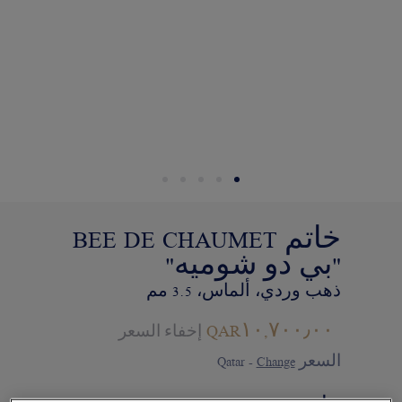
التجاريين. وذلك في إطار السعي إلى
تقديم طلب واستلام قطعة مجوهرات
Chaumet "شوميه" الخاصة بكم في المنزل.
اختاروا عنوان محلّ إقامتكم للحصول
على المعلومات المناسبة:
خاتم BEE DE CHAUMET
"بي دو شوميه"
ذهب وردي، ألماس، 3.5 مم
QAR١٠,٧٠٠٫٠٠
إخفاء السعر
السعر Qatar -
Change