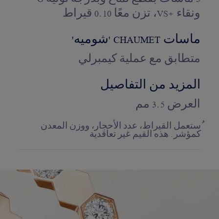
ونقاء +VS، تزن معًا 0.10 قيراط
ماسات CHAUMET 'شوميه'
متطابق مع عملية كيمبرلي
المزيد من التفاصيل
العرض 3.5 مم
ُستعمل القيراط، عدد الأحجار، ووزن المعدن
كمؤشر. هذه القيم غير تعاقدية