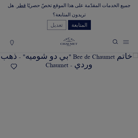
جميع الخدمات المقدّمة على هذا الموقع تخصّ حصريًا
قطر
. هل
لة التسوق
(0)
تريدون المتابعة؟
إخفاء السعر
المتابعة
تعديل
YOUR CART IS EMPTY
Shop now
خاتم BEE DE CHAUMET "بي دو
شوميه"
REFERENCE:083361
QAR١٠,٧٠٠٫٠٠
تضع الدار تحت تصرفكم خدمتها للبيع عن
بُعد ليتسنى لكم الاتصال بمستشاريها