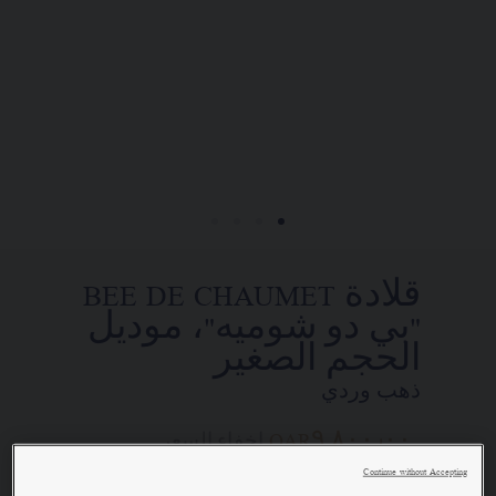
تضع الدار تحت تصرفكم خدمتها للبيع عن
بُعد ليتسنى لكم الاتصال بمستشاريها
التجاريين. وذلك في إطار السعي إلى
تقديم طلب واستلام قطعة مجوهرات
Chaumet "شوميه" الخاصة بكم في المنزل.
اختاروا عنوان محلّ إقامتكم للحصول
على المعلومات المناسبة:
قلادة BEE DE CHAUMET
"بي دو شوميه"، موديل
الحجم الصغير
ذهب وردي
QAR٩,٨٠٠٫٠٠
إخفاء السعر
السعر Qatar -
Change
Continue without Accepting