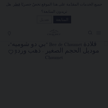
جميع الخدمات المقدّمة على هذا الموقع تخصّ حصريًا
قطر
. هل
لة التسوق
(0)
تريدون المتابعة؟
إخفاء السعر
المتابعة
تعديل
YOUR CART IS EMPTY
Shop now
قلادة BEE DE CHAUMET "بي دو
شوميه"، موديل الحجم الصغير
REFERENCE:085072
QAR٩,٨٠٠٫٠٠