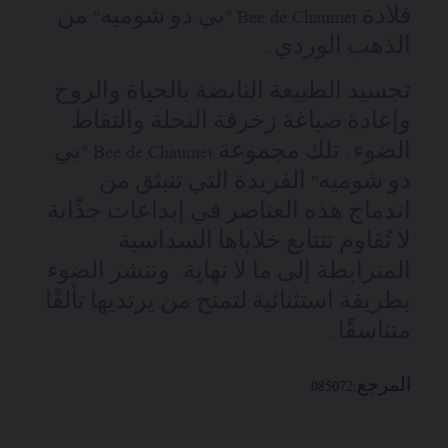
قلادة Bee de Chaumet "بي دو شوميه" من
الذهب الوردي.
تجسيد الطبيعة النابضة بالحياة والروح
وإعادة صياغة زخرفة النحلة والتقاط
الضوء. تلك مجموعة Bee de Chaumet "بي
دو شوميه" الفريدة التي تنبثق من
اندماج هذه العناصر في إبداعات جذّابة
لا تُقاوم تتتابع خلاياها السداسية
المترابطة إلى ما لا نهاية. وتنشر الضوء
بطريقة استثنائية لتمنح من يرتديها تألقًا
متناسقًا.
المرجع:
085072