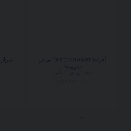
أقراط BEE DE CHAUMET "بي دو
شوميه"
ذهب وردي، ألماس
QAR١١,٢٠٠٫٠٠