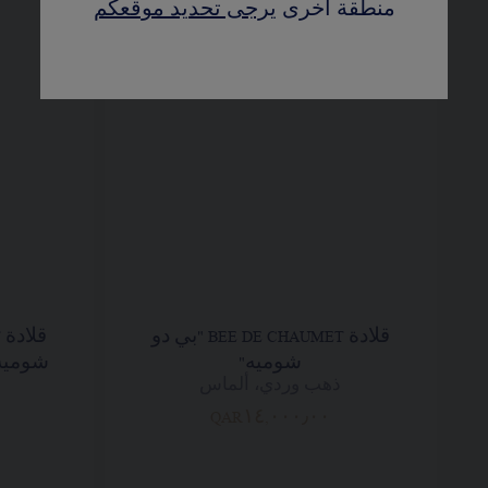
منطقة أخرى
يرجى تحديد موقعكم
قلادة BEE DE CHAUMET "بي دو
شوميه"
شوميه"
ذهب وردي، ألماس
QAR١٤,٠٠٠٫٠٠