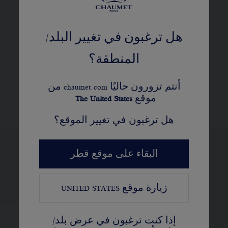
تستقر كل أحجار ألماس مجموعة Bee de
Chaumet « بي دو شوميه » في أطر
هل ترغبون في تغيير البلد/
سداسية النقاط لتحاكي شكل قرص
العسل
المنطقة؟
أنتم تزورون حاليًا chaumet.com من
اكتشفوا
موقع
United States
The
.
هل ترغبون في تغيير الموقع؟
البقاء على موقع قطر
عرض النسخ المختلفة
زيارة موقع
UNITED STATES
إذا كنت ترغبون في عرض بلد/