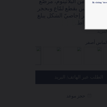
أمبريال" من البلاتينوم، مرصّع
By clicking “Acce
تضع الدار تحت تصرفكم خدمتها للبيع عن
من الألماس بقطع لمّاع وبحجر
بُعد ليتسنى لكم الاتصال بمستشاريها
لماس أصفر إجاصيّ الشكل يبلغ
التجاريين. وذلك في إطار السعي إلى
3 قيراط.
تقديم طلب واستلام قطعة مجوهرات
لمزيد
Chaumet "شوميه" الخاصة بكم في المنزل.
ألماس
ألماس, زمرّد
ألماس, الياقوت الأزرق
ألماس, الياقوت ا
ألماس, أ
اختاروا عنوان محلّ إقامتكم للحصول
على المعلومات المناسبة:
الطلب عبر الهاتف/ البريد
حجز موعد