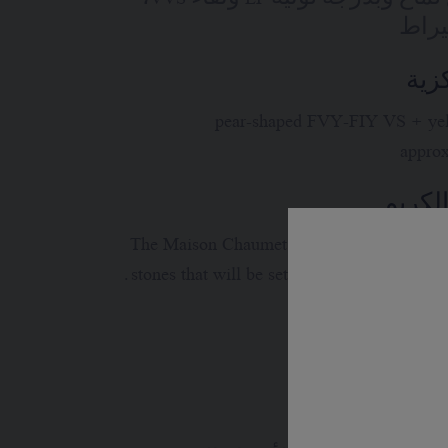
زية
1 pear-shaped FVY-FIY VS + ye
approx
لكريم
The Maison Chaumet selects very carefully
stones that will be set on each jewellery cre
ية كيمبرلي
تفاصيل