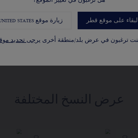
هل ترغبون في تغيير الموقع؟
قد يختلف وزن 
بالقيراط ونوع
لبقاء على موقع قطر
زيارة موقع
UNITED STATES
يُستعمل القيراط،
القيم غير تعاقدية
كنت ترغبون في عرض بلد/منطقة أخرى
يرجى تحديد موق
عرض النسخ المختلفة