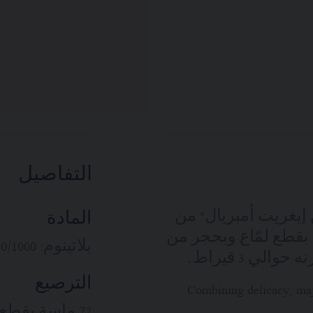
التفاصيل
Joséphine Aigre "جوزفين إيغريت أمبريال" من
المادة
 بقطع لمّاع وبحجر من
بلاتينوم: 950/1000
لي 3 قيراط.
الترصيع
Combining delicacy, majes