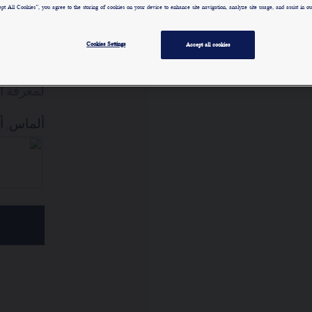
إيغريت 
pt All Cookies”, you agree to the storing of cookies on your device to enhance site navigation, analyze site usage, and assist in our
بأحجار 
من الأ
Cookies Settings
Accept all cookies
وزنه حوالي 
لمعرفة ا