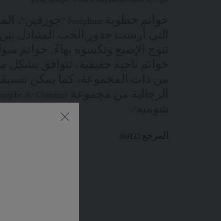
خواتم خطوبة Joséphine "
التي أرست جذور الحب المتبادل بين 
خواتم تاجية حقيقية، تتوافق بشكل مث
من ذات المجموعة، كما يمكن تنسيقها
شوميه".
المرجع:
083132