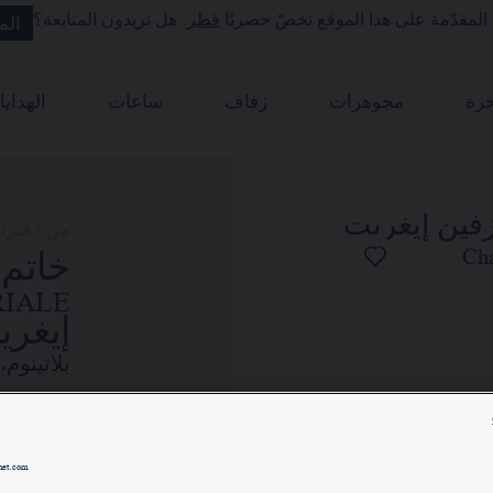
المقدّمة على هذا الموقع تخصّ حصريًا
قطر
. هل تريدون المتابعة؟
الم
رة
مجوهرات
زفاف
ساعات
الهدايا
من 2 قيراط
إيغري
بلاتينوم
السعر ح
met.com