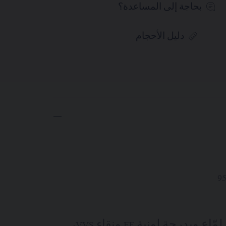
بحاجة إلى المساعدة؟
دليل الأحجام
72 ماسة بقطع لمّاع وبدرجة لونية EF ونقاء VVS،