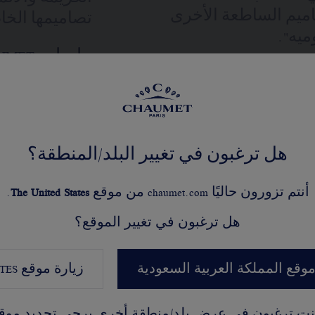
اميم الساطعة الأخرى
تصاميمها الخا
ماسات CHAUMET 'شوميه'
ح وإعادة صياغة
متطابق مع عمل
زخرفة النحلة والتقاط الضوء. تلك مجموعة Bee de Chaumet
 اندماج هذه العناصر
ُستعمل القيراط، 
غير تعاقدية
اياها السداسية
وء بطريقة استثنائية
هل ترغبون في تغيير البلد/المنطقة؟
أنتم تزورون حاليًا chaumet.com من موقع
United States
The
.
هل ترغبون في تغيير الموقع؟
موقع المملكة العربية السعودية
زيارة موقع
TES
كنت ترغبون في عرض بلد/منطقة أخرى
يرجى تحديد موق