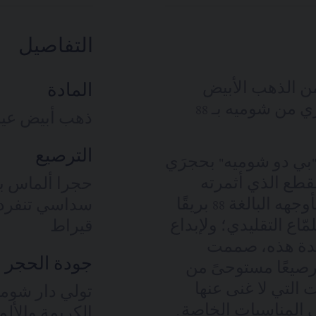
التفاصيل
دو شوميه" من الذهب الأبيض
المادة
المرصّع بألماس بقطع سداسي حصري من شوميه بـ 88
ذهب أبيض عيار 18 قيرا
الترصيع
ألق أقراط Bee de دو شوميه Chaumet "بي دو شوميه" بحجرَي
طع الذي أثمرته
عملية بحث وتصميم مضنية؛ ليحمل بأوجهه البالغة 88 بريقًا
ّاع التقليدي؛ ولإبداع
قيراط
ريدة هذه، صممت
جودة الحجر ا
صيعًا مستوحىً من
التي لا غنى عنها
تولي دار شوميه 
ي المناسبات الخاصة.
الكريمة والأل