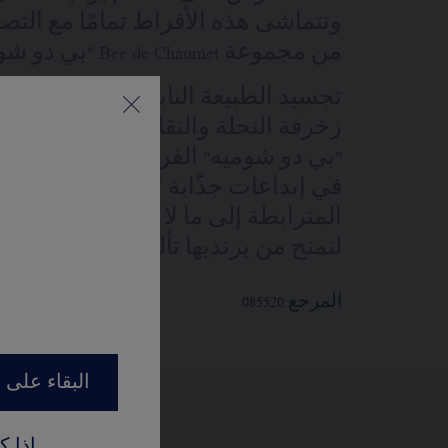
وتتماشى هذه الأقراط تمامًا مع التص
من مجموعة Bee de Chaumet "بي دو شوميه".
تجسيد الطبيعة النابضة بالحياة والرو
"بي دو شوميه" الفريدة التي تنبثق من
في إبداعات جذّابة لا تُقاوم تتتابع خل
المترابطة إلى ما لا نهاية. وتنشر الض
لتمنح من يرتديها تألقًا متناسقًا.
المرجع:
085520
البقاء على 
إذا 