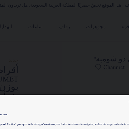
لى هذا الموقع تخصّ حصريًا
المملكة العربية السعودية
. هل تريدون المت
رة
مجوهرات
زفاف
ساعات
الهدايا
جديد
بوزن 0.25 قير
ذهب أبي
٠٠٫٠٠
met.com
السعر Saudi Arabia -
ge
pt All Cookies”, you agree to the storing of cookies on your device to enhance site navigation, analyze site usage, and assist in our