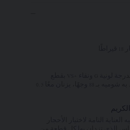
طًا
حجرا ألماس بدرجة لونية G ونقاء +VS بقطع
سداسي تنفرد به شوميه بـ 88 وجهًا، يزنان معًا 0.5
لكريم
العناية التامة لاختيار الأحجار
ماس الذي تزدان بها كل قطعة من