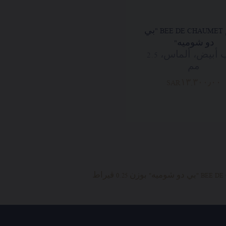
خاتم BEE DE CHAUMET "بي
دو شوميه"
ذهب أبيض، ألماس، 2.5
مم
SAR١٣,٣٠٠٫٠٠