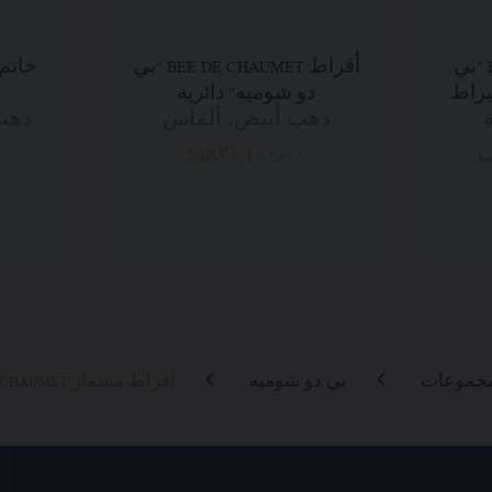
قلادة BEE DE CHAUMET "بي
أقراط BEE DE CHAUMET "بي
دو شوميه" دائرية
ذهب أبيض، ألماس
ب
SAR٢١,١٠٠٫٠٠
مجموعات
بي دو شوميه
أقراط مسمار BEE DE CHAUMET "بي دو شوميه" بوزن 0.25 قيراط