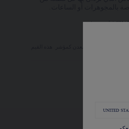
صة بالمجوهرات أو الساعات.
ية كيمبرلي
عدد الأحجار، ووزن المعدن كمؤشر. هذه القيم
UNITED STA
عكم