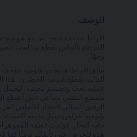
الوصف
أقراط Bee de Chaumet "بي 
وجهًا.
تت
ألماس بقطع شوميه الحصري. هذا الق
منقطع النظير، يضاهي تألق القطع اللم
الرفيق المثالي لأحجار الألماس الف
شوميه أقراص عسل بديعة اكتست تر
خلية النحل، فولدت قطعة المجوهرات 
هذه لتحرص على تألقكم يوميًا كما ف