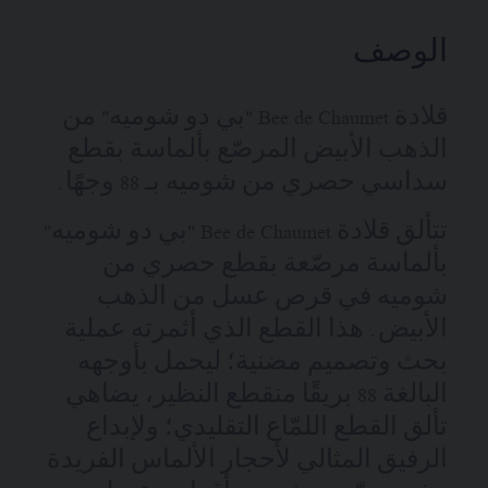
الوصف
قلادة Bee de Chaumet "بي دو شوميه" من
الذهب الأبيض المرصّع بألماسة بقطع
سداسي حصري من شوميه بـ 88 وجهًا.
تتألق قلادة Bee de Chaumet "بي دو شوميه"
بألماسة مرصّعة بقطع حصري من
شوميه في قرص عسل من الذهب
الأبيض. هذا القطع الذي أثمرته عملية
بحث وتصميم مضنية؛ ليحمل بأوجهه
البالغة 88 بريقًا منقطع النظير، يضاهي
تألق القطع اللمّاع التقليدي؛ ولإبداع
الرفيق المثالي لأحجار الألماس الفريدة