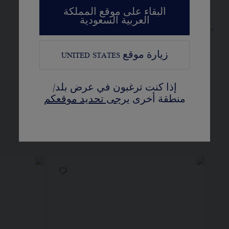
و40 و42 سم
البقاء على موقع المملكة
العربية السعودية
ُستعمل القيراط، عدد الأحجار، ووزن المعدن
كمؤشر. هذه القيم غير تعاقدية
زيارة موقع
UNITED STATES
إذا كنت ترغبون في عرض بلد/
منطقة أخرى
يرجى تحديد موقعكم
عرض النسخ المختلفة