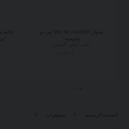
سوار BEE DE CHAUMET "بي دو
شوميه"
"بي 
ذهب أبيض، ألماس
SAR٥٤,٦٠٠٫٠٠
ا
الصفحة الرئيسية
مجوهرات