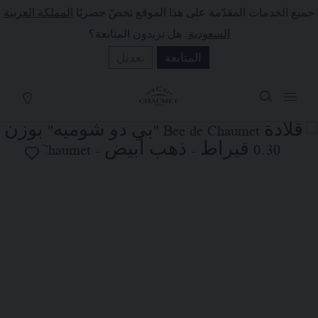
جميع الخدمات المقدّمة على هذا الموقع تخصّ حصريًا
المملكة العربية
لة التسوق
(0)
السعودية
. هل تريدون المتابعة؟
إخفاء السعر
المتابعة
تعديل
YOUR CART IS EMPTY
Shop now
قلادة BEE DE CHAUMET "بي دو
شوميه" بوزن 0.30 قيراط
REFERENCE:085242
السعر حسب الطلب