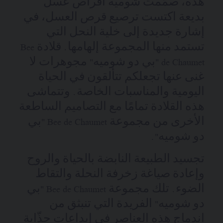
هذه، صمّمت شوميه أقراص عسل
بديعة اكتست ترصيع قرص العسل، في
إشارة جديدة إلى خلية النحل التي
تستمد منها المجموعة إلهامها. قلادة Bee
de Chaumet "بي دو شوميه" مجوهرات لا
غنى عنها تجعلكم تتألقون في الحياة
اليومية والمناسبات الخاصة. وتتماشى
هذه القلادة تمامًا مع التصاميم الساطعة
الأخرى من مجموعة Bee de Chaumet "بي
دو شوميه".
تجسيد الطبيعة النابضة بالحياة والروح
وإعادة صياغة زخرفة النحلة والتقاط
الضوء. تلك مجموعة Bee de Chaumet "بي
دو شوميه" الفريدة التي تنبثق من
اندماج هذه العناصر في إبداعات جذّابة