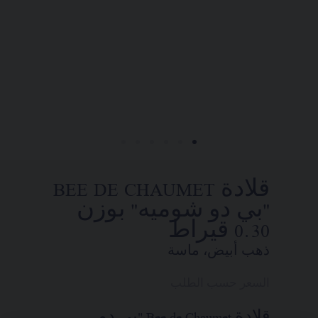
تضع الدار تحت تصرفكم خدمتها للبيع عن
بُعد ليتسنى لكم الاتصال بمستشاريها
التجاريين. وذلك في إطار السعي إلى
تقديم طلب واستلام قطعة مجوهرات
Chaumet "شوميه" الخاصة بكم في المنزل.
اختاروا عنوان محلّ إقامتكم للحصول
على المعلومات المناسبة:
قلادة BEE DE CHAUMET
"بي دو شوميه" بوزن
0.30 قيراط
ذهب أبيض، ماسة
السعر حسب الطلب