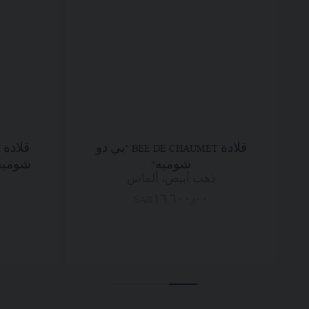
قلادة BEE DE CHAUMET "بي دو
شوميه"
شوميه"
ذهب أبيض، ألماس
SAR١٦,٦٠٠٫٠٠