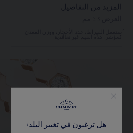
المزيد من التفاصيل
العرض 2.5 مم
ُستعمل القيراط، عدد الأحجار، ووزن المعدن
كمؤشر. هذه القيم غير تعاقدية
هل ترغبون في تغيير البلد/