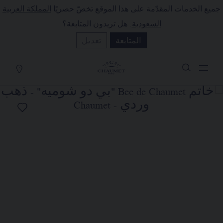
جميع الخدمات المقدّمة على هذا الموقع تخصّ حصريًا
المملكة العربية
لة التسوق
(0)
السعودية
. هل تريدون المتابعة؟
إخفاء السعر
المتابعة
تعديل
YOUR CART IS EMPTY
Shop now
خاتم BEE DE CHAUMET "بي دو
شوميه"
REFERENCE:081933
SAR١٢,٦٠٠٫٠٠
تضع الدار تحت تصرفكم خدمتها للبيع عن
بُعد ليتسنى لكم الاتصال بمستشاريها