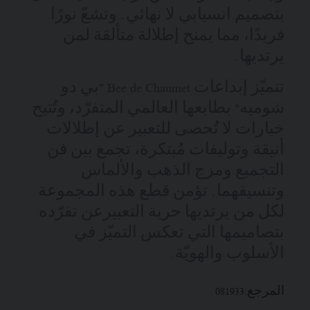
بتصميم انسيابي لا نهائي. وتشعّ نورًا
فريدًا، مما يمنح إطلالة متألقة لمن
يرتديها.
تتميّز إبداعات Bee de Chaumet "بي دو
شوميه" بطابعها العالمي المتفرّد، وتُتيح
خيارات لا تُحصى للتعبير عن إطلالات
أنيقة وتوليفات مُبتكرة، تجمع بين فن
التجميع ومزج الذهب والألماس
وتنسيقهما. تؤمن قطع هذه المجموعة
لكل من يرتديها حرية التعبيرعن تفرّده
بتصاميمها التي تعكس التميّز في
الأسلوب والهويّة.
المرجع:
081933