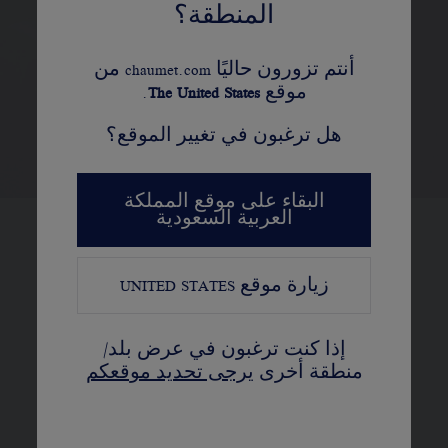
المنطقة؟
أنتم تزورون حاليًا chaumet.com من
موقع
United States
The
.
هل ترغبون في تغيير الموقع؟
البقاء على موقع المملكة
العربية السعودية
تستقر كل أحجار ألماس مجموعة Bee de
زيارة موقع
UNITED STATES
Chaumet « بي دو شوميه » في أطر
سداسية النقاط لتحاكي شكل قرص
إذا كنت ترغبون في عرض بلد/
العسل بدقة. تمّ تصميم الخلايا
منطقة أخرى
يرجى تحديد موقعكم
السداسية الهندسية والمتناظرة بدقة
لتتشابك الخواتم في تناغم مثالي.