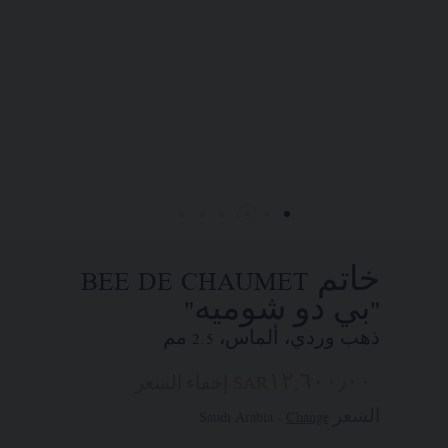
التجاريين. وذلك في إطار السعي إلى
تقديم طلب واستلام قطعة مجوهرات
Chaumet "شوميه" الخاصة بكم في المنزل.
اختاروا عنوان محلّ إقامتكم للحصول
على المعلومات المناسبة:
خاتم BEE DE CHAUMET
"بي دو شوميه"
ذهب وردي، ألماس، 2.5 مم
SAR١٢,٦٠٠٫٠٠
إخفاء السعر
السعر Saudi Arabia -
Change