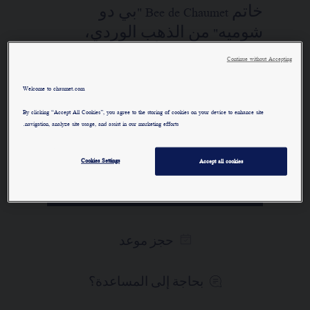
خاتم Bee de Chaumet "بي دو
شوميه" من الذهب الوردي،
مرصوف جزئيًا، ألماس بقطع
Continue without Accepting
لمّاع.
Welcome to chaumet.com
لمعرفة المزيد
By clicking “Accept All Cookies”, you agree to the storing of cookies on your device to enhance site
navigation, analyze site usage, and assist in our marketing efforts.
المادة الرئيسية
Cookies Settings
Accept all cookies
الطلب عبر الهاتف/ البريد
حجز موعد
بحاجة إلى المساعدة؟