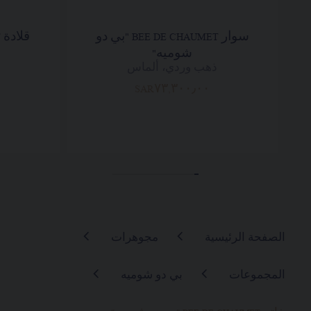
سوار BEE DE CHAUMET "بي دو
شوميه"
ذهب وردي، ألماس
SAR٧٣,٣٠٠٫٠٠
الصفحة الرئيسية
مجوهرات
المجموعات
بي دو شوميه