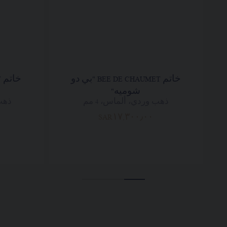
خاتم BEE DE CHAUMET "بي دو
شوميه"
ذهب وردي، ألماس، 4 مم
ذهب 
SAR١٧,٣٠٠٫٠٠