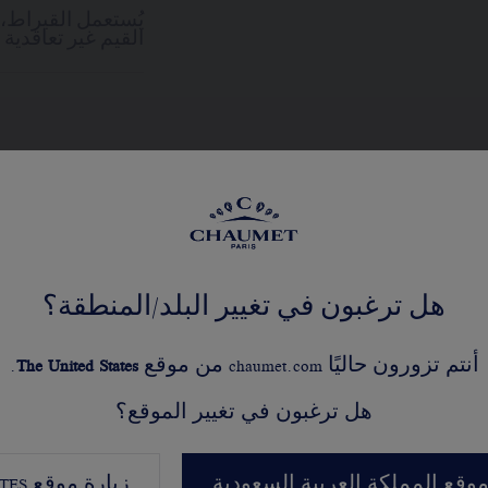
يُستعمل القيراط،
القيم غير تعاقدية
عرض النسخ المختلفة
هل ترغبون في تغيير البلد/المنطقة؟
أنتم تزورون حاليًا chaumet.com من موقع
United States
The
.
هل ترغبون في تغيير الموقع؟
موقع المملكة العربية السعودية
زيارة موقع
TES