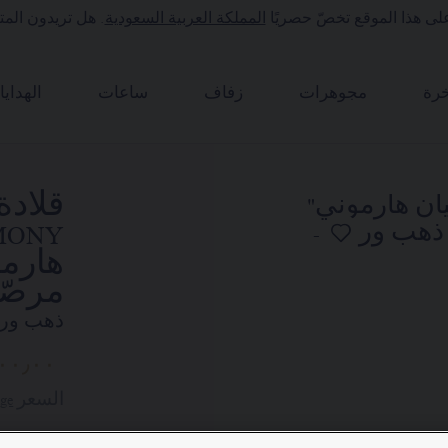
لى هذا الموقع تخصّ حصريًا
المملكة العربية السعودية
. هل تريدون المت
رة
مجوهرات
زفاف
ساعات
الهدايا
هارم
مرصّع
ذهب ورد
٠٠٫٠٠
السعر Saudi Arabia -
ge