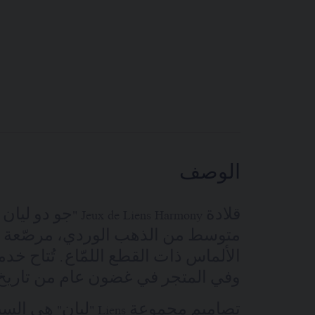
الوصف
قلادة  de Liens Harmony
متوسط من الذهب الوردي، مرصّعة ب
الألماس ذات القطع اللمّاع. تُتاح خد
وفي المتجر في غضون عام من تاريخ ش
تصاميم مجموعة Liens "لي