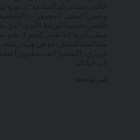
خالص مشاعركم الصادقة؛ إذ تضع بين أي
وعصريًا لمعنى المجوهرات العاطفية
التعبير تجسيدًا للرباط الأبدي الذي يج
فيبقى أثرها العاطفي كنجمٍ لا يخبو
متعاكسة الشكل، أم في هيئة ربطة، 
حريري. اكتشفوا كيف تخلِّدون أعظم 
في حياتكم.
المرجع:
084998