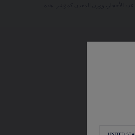
 عدد الأحجار، ووزن المعدن كمؤشر. هذه
UNITED STA