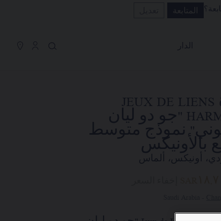
ابعة؟
المتابعة
تعديل
سلة التسوق
(0)
إخفاء السعر
الدار
YOUR CART IS EMPTY
Shop now
قلادة JEUX DE LIENS
قلادة JEUX DE LIENS HARMONY
HARMONY "جو دو ليان
وني" نموذج متوسط
"جو دو ليان هارموني" نموذج
 بالأونيكس
متوسط مرصّع بالأونيكس
ي، أونيكس، ألماس
REFERENCE:084998
SAR١٨,٧
إخفاء السعر
SAR١٨,٧٠٠٫٠٠
Chan