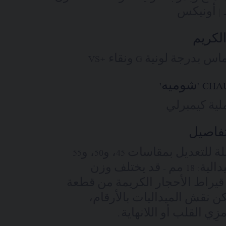
لكريم
درجة لونية G ونقاء +VS
ية كيمبرلي
تفاصيل
ثلاثة خواتم قابلة للتعديل بمقاسات 45، و50، و55
سم - قطر الميدالية: 18 مم - قد يختلف وزن
قيراط الأحجار الكريمة من قطعة
ن نقش الميداليات بالأرقام،
ي القلب أو اللانهاية.