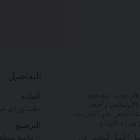
التفاصيل
Jeux "جو دو ليان هارموني" بتصميم
المادة
الأونيكس وأحجار
ذهب وردي عيار 18 قي
مة النقش عبر الإنترنت
راء الإبداع.
الترصيع
ان" هي السبيل الأمثل للتعبير عن