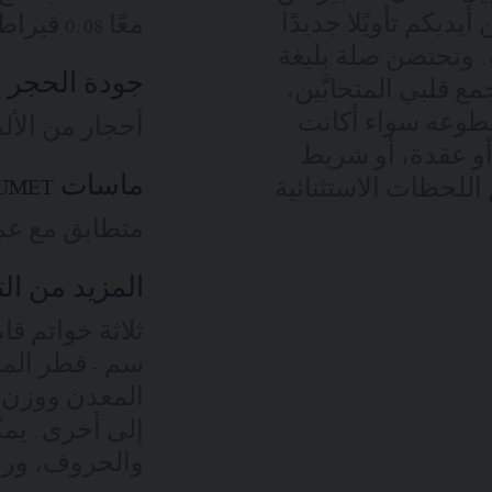
ديكم تأويًلا جديدًا
معًا 0.08 قيراط | أونيكس
. وتحتضن صلة بليغة
جودة الحجر ا
مع قلبي المتحابَّين،
 سطوعه سواء أكانت
أحجار من الألماس ب
أو عقدة، أو شريط
ماسات CHAUMET 'شوميه'
اللحظات الاستثنائية
متطابق مع عمل
المزيد من ال
المعدن ووزن 
إلى أخرى. يمك
والحروف، ورمزِ