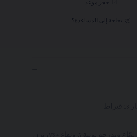
حجز موعد
بحاجة إلى المساعدة؟
راط
14 ماسة بقطع لمّاع وبدرجة لونية G ونقاء +VS، تزن