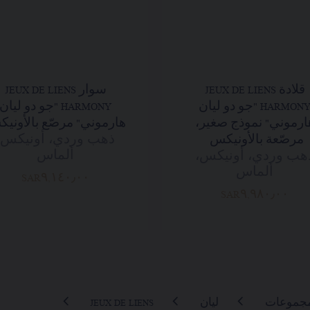
قلادة JEUX DE LIENS
سوار JEUX DE LIENS
HARMONY "جو دو ليان
HARMONY "جو دو ليان
ارموني" نموذج صغير،
هارموني" مرصّع بالأوني
ذهب وردي، أونيكس،
مرصّعة بالأونيكس
ألماس
هب وردي، أونيكس،
ألماس
SAR٩,١٤٠٫٠٠
SAR٩,٩٨٠٫٠٠
مجموعات
ليان
JEUX DE LIENS