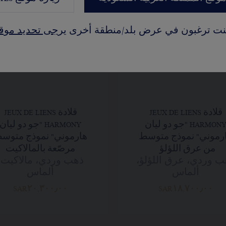
كنت ترغبون في عرض بلد/منطقة أخرى
يرجى تحديد موق
قلادة JEUX DE LIENS
قلادة JEUX DE LIENS
HARMONY "جو دو ليان
HARMONY "جو دو ليان
رموني" نموذج متوسط
هارموني" نموذج متوس
من عرق اللؤلؤ
مرصّعة بالمالاكيت
ب وردي، عرق اللؤلؤ،
ذهب وردي، مالاكيت،
ألماس
ألماس
SAR٢٠,٣٠٠٫٠٠
SAR١٨,٧٠٠٫٠٠