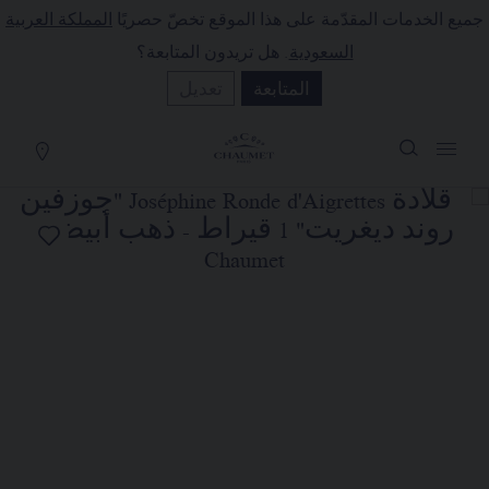
جميع الخدمات المقدّمة على هذا الموقع تخصّ حصريًا
المملكة العربية
لة التسوق
(0)
السعودية
. هل تريدون المتابعة؟
إخفاء السعر
المتابعة
تعديل
YOUR CART IS EMPTY
Shop now
قلادة JOSÉPHINE RONDE
D'AIGRETTES "جوزفين روند
ديغريت" 1 قيراط
REFERENCE:083856
السعر حسب الطلب