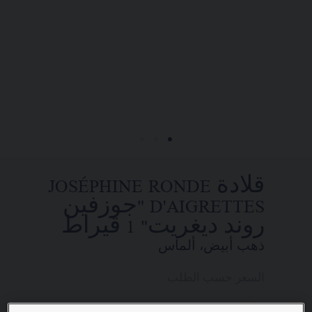
تضع الدار تحت تصرفكم خدمتها للبيع عن
بُعد ليتسنى لكم الاتصال بمستشاريها
التجاريين. وذلك في إطار السعي إلى
تقديم طلب واستلام قطعة مجوهرات
Chaumet "شوميه" الخاصة بكم في المنزل.
اختاروا عنوان محلّ إقامتكم للحصول
قلادة JOSÉPHINE RONDE
على المعلومات المناسبة:
D'AIGRETTES "جوزفين
روند ديغريت" 1 قيراط
ذهب أبيض، ألماس
السعر حسب الطلب