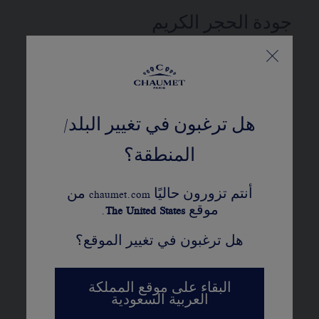
جودة الحجر الكريم
D-E-F-G colour, IF to VS2 clarity, "Excellent" or
"Very Good" cut, "None" or "Faint" fluorescence
ماسات CHAUMET 'شوميه'
هل ترغبون في تغيير البلد/
متطابق مع عملية كيمبرلي
المنطقة؟
المزيد من التفاصيل
أنتم تزورون حاليًا chaumet.com من
الطول: 45 سم - ثلاثة خواتم قابلة
موقع
United States
The
.
للتعديل: 39 و42 و45 سم
هل ترغبون في تغيير الموقع؟
يُستعمل القيراط، عدد الأحجار، ووزن المعدن
كمؤشر. هذه القيم غير تعاقدية
البقاء على موقع المملكة
العربية السعودية