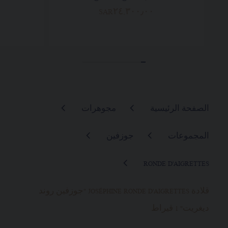
SAR٢٤,٣٠٠٫٠٠
الصفحة الرئيسية
مجوهرات
المجموعات
جوزفين
RONDE D'AIGRETTES
قلادة JOSÉPHINE RONDE D'AIGRETTES "جوزفين روند
ديغريت" 1 قيراط