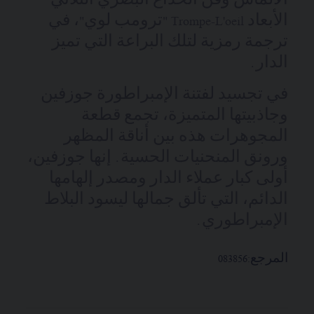
الألماس وفن الخداع البصري الثلاثي
الأبعاد Trompe-L'oeil "ترومب لوي"، في
ترجمة رمزية لتلك البراعة التي تميز
الدار.
في تجسيد لفتنة الإمبراطورة جوزفين
وجاذبيتها المتميزة، تجمع قطعة
المجوهرات هذه بين أناقة المظهر
ورونق المنحنيات الحسية. إنها جوزفين،
أولى كبار عملاء الدار ومصدر إلهامها
الدائم، التي تألق جمالها ليسود البلاط
الإمبراطوري.
المرجع:
083856