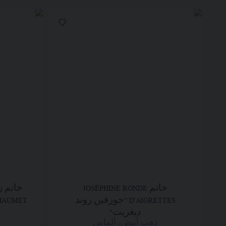
خاتم JOSÉPHINE RONDE
D'AIGRETTES "جوزفين روند
CHAUMET "لي إيترنال دو
ديغريت"
ذهب أبيض، ألماس