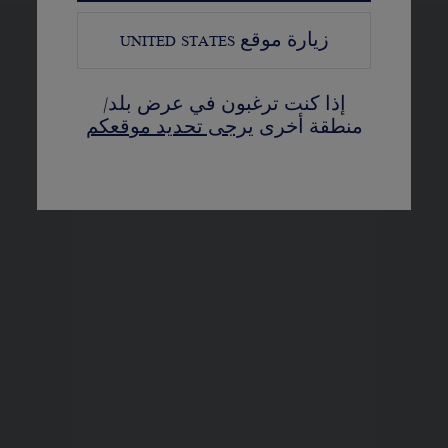
زيارة موقع
UNITED STATES
عرض النسخ المختلفة
إذا كنت ترغبون في عرض بلد/
منطقة أخرى
يرجى تحديد موقعكم