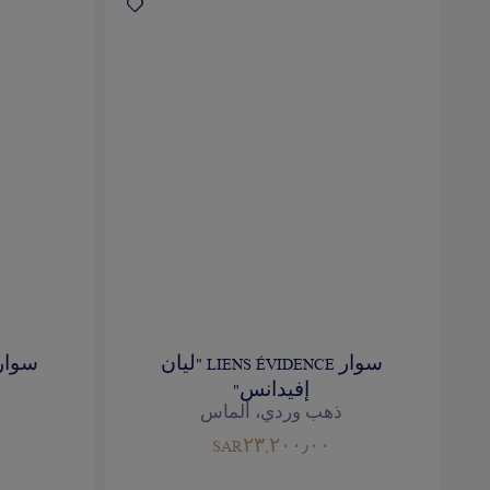
سوار LIENS ÉVIDENCE "ليان
إفيدانس"
ذهب وردي، ألماس
SAR٢٣,٢٠٠٫٠٠