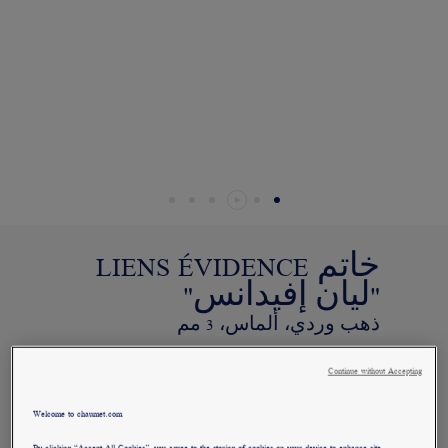
التجاريين. وذلك في إطار السعي إلى
تقديم طلب واستلام قطعة مجوهرات
Chaumet "شوميه" الخاصة بكم في المنزل.
اختاروا عنوان محلّ إقامتكم للحصول
على المعلومات المناسبة:
خاتم LIENS ÉVIDENCE
"ليان إفيدانس"
ذهب وردي، ألماس، 3 مم
SAR٨,٨٢٠٫٠٠
إخفاء السعر
Continue without Accepting
السعر Saudi Arabia -
Change
Welcome to chaumet.com