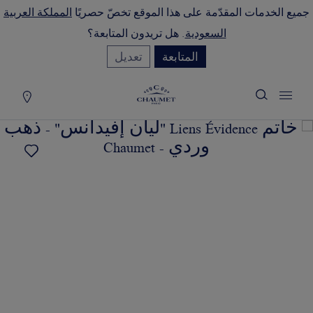
جميع الخدمات المقدّمة على هذا الموقع تخصّ حصريًا
المملكة العربية
لة التسوق
(0)
السعودية
. هل تريدون المتابعة؟
إخفاء السعر
المتابعة
تعديل
YOUR CART IS EMPTY
Shop now
خاتم LIENS ÉVIDENCE "ليان
إفيدانس"
REFERENCE:082560
SAR٨,٨٢٠٫٠٠
تضع الدار تحت تصرفكم خدمتها للبيع عن
بُعد ليتسنى لكم الاتصال بمستشاريها