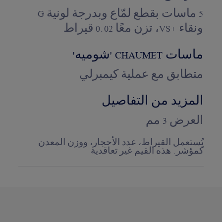
5 ماسات بقطع لمّاع وبدرجة لونية G
ونقاء +VS، تزن معًا 0.02 قيراط
ماسات CHAUMET 'شوميه'
متطابق مع عملية كيمبرلي
المزيد من التفاصيل
العرض 3 مم
يُستعمل القيراط، عدد الأحجار، ووزن المعدن
كمؤشر. هذه القيم غير تعاقدية