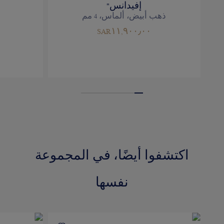
إفيدانس"
ذهب أبيض، ألماس، 4 مم
SAR١١,٩٠٠٫٠٠
اكتشفوا أيضًا، في المجموعة
نفسها