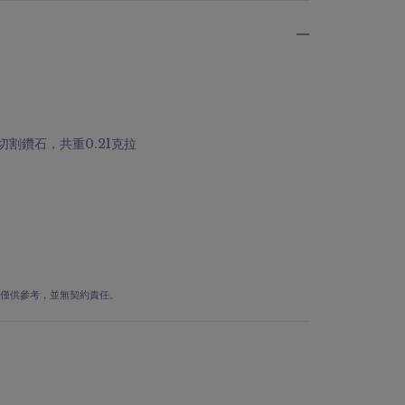
式切割鑽石，共重0.21克拉
量僅供參考，並無契約責任。