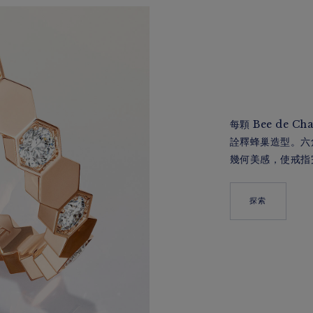
每顆 Bee de 
詮釋蜂巢造型。六
幾何美感，使戒指
探索