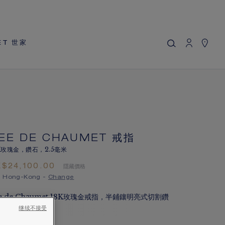
MY CART
(0)
隱藏價格
ET 世家
YOUR CART IS EMPTY
BEE DE CHAUMET 戒指
Shop now
REFERENCE:081933
HK$24,100.00
Chaumet 特別提供此遠端銷售服務，您可以聯繫銷售顧
問，在家訂購和收取您的CHAUMET珠寶作品
EE DE CHAUMET 戒指
K玫瑰金，鑽石，2.5毫米
選擇您的居住地以獲得相應的信息：
K$24,100.00
隱藏價格
 Hong-Kong -
Change
e de Chaumet 18K玫瑰金戒指，半鋪鑲明亮式切割鑽
。
继续不接受
更多