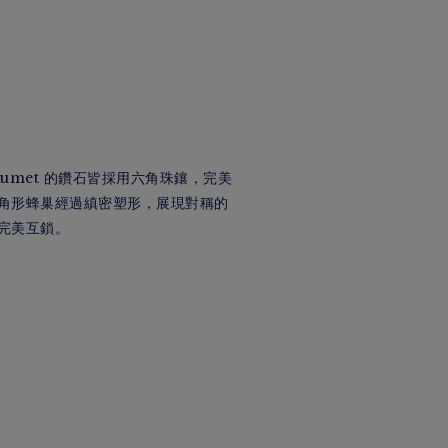
Chaumet 的鑽石皆採用六角珠鑲，完美
角形蜂巢經過縝密塑形，展現對稱的
完美互鎖。