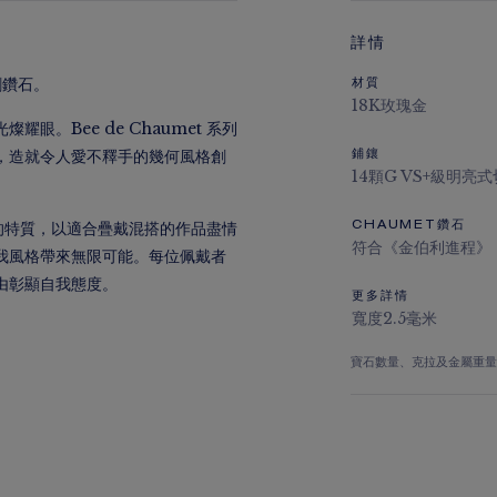
詳情
割鑽石。
材質
18K玫瑰金
。Bee de Chaumet 系列
，造就令人愛不釋手的幾何風格創
鋪鑲
14顆G VS+級明亮
獨具的特質，以適合疊戴混搭的作品盡情
CHAUMET鑽石
符合《金伯利進程》
我風格帶來無限可能。每位佩戴者
由彰顯自我態度。
更多詳情
寬度2.5毫米
寶石數量、克拉及金屬重