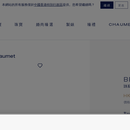
本網站的所有服務僅於
中國香港特別行政區
提供。您希望繼續嗎？
繼續
更改
寶
珠寶
婚尚臻選
製錶
臻禮
CHAUM
B
18
H
價格
Be
石
瞭解