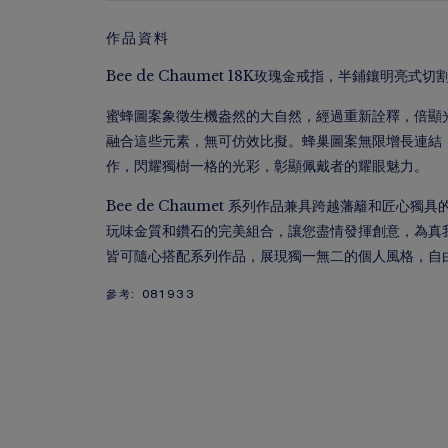
作品資料
Bee de Chaumet 18K玫瑰金戒指，半鋪鑲明亮式切
蜜蜂圖案象徵生機盎然的大自然，經過重新詮釋，倍顯光燦耀眼
融合這些元素，無可仿效比擬。蜂巢圖案無限增長連結
作，閃耀獨樹一格的光彩，彰顯佩戴者的耀眼魅力。
Bee de Chaumet 系列作品兼具跨越藩籬和匠心
玩味金質和鑽石的完美組合，讓您盡情發揮創意，為真
皆可隨心搭配系列作品，展現獨一無二的個人風格，自
參考:
081933