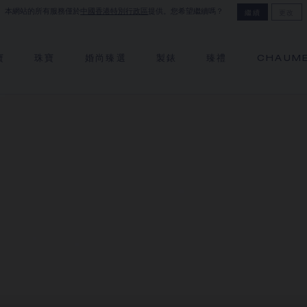
本網站的所有服務僅於
中國香港特別行政區
提供。您希望繼續嗎？
繼續
更改
寶
珠寶
婚尚臻選
製錶
臻禮
CHAUM