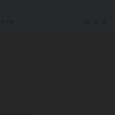
MY CART
(0)
隱藏價格
ET 世家
YOUR CART IS EMPTY
Shop now