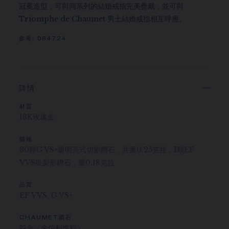
冠冕造型，可與同系列的結婚戒指完美疊戴，並可與
Triomphe de Chaumet 男士結婚戒指相互呼應。
參考:
084724
詳情
材質
18K玫瑰金
鋪鑲
30顆G VS+級明亮式切割鑽石，共重0.25克拉，1顆EF
VVS級梨形鑽石，重0.18克拉
品質
EF VVS, G VS+
CHAUMET鑽石
符合《金伯利進程》