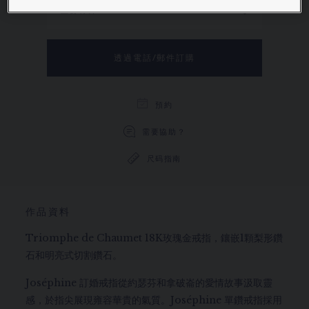
主要材料
透過電話/郵件訂購
預約
需要協助？
尺码指南
作品資料
Triomphe de Chaumet 18K玫瑰金戒指，鑲嵌1顆梨形鑽
石和明亮式切割鑽石。
Joséphine 訂婚戒指從約瑟芬和拿破崙的愛情故事汲取靈
感，於指尖展現雍容華貴的氣質。Joséphine 單鑽戒指採用