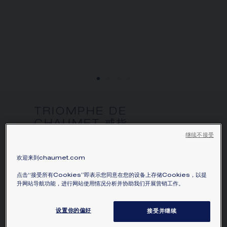
TRIOMPHE DE
CHAUMET 戒指
18K玫瑰金，鑽石
继续不接受
HK$32,000.00
隱藏價格
欢迎来到chaumet.com
價格 Hong-Kong -
Change
点击“接受所有Cookies”即表示您同意在您的设备上存储Cookies，以提
Triomphe de Chaumet 18K玫瑰金戒指，鑲嵌
升网站导航功能，进行网站使用情况分析并协助我们开展营销工作。
1顆梨形鑽石和明亮式切割鑽石。
瞭解更多
设置你的偏好
接受并继续