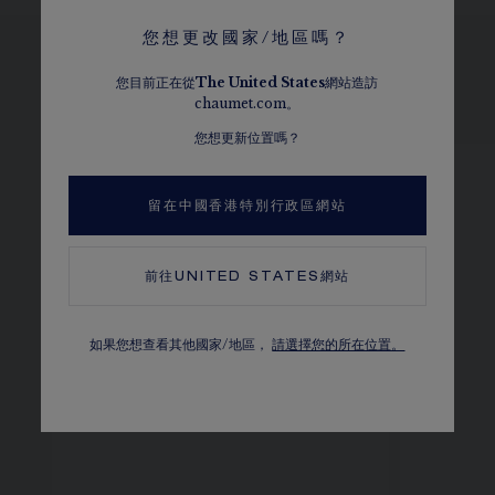
您想更改國家/地區嗎？
您目前正在從
The
United States
網站造訪
瀏覽其他選擇
chaumet.com。
您想更新位置嗎？
留在中國香港特別行政區網站
前往
UNITED STATES
網站
如果您想查看其他國家/地區，
請選擇您的所在位置。