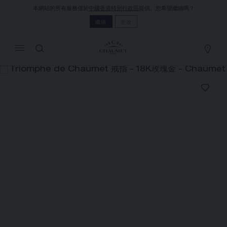
本網站的所有服務僅於
中國香港特別行政區
提供。您希望繼續嗎？
MY CART
(0)
繼續
更改
隱藏價格
YOUR CART IS EMPTY
Shop now
TRIOMPHE DE CHAUMET 戒指
REFERENCE:084724
HK$32,000.00
Chaumet 特別提供此遠端銷售服務，您可以聯繫銷售顧
問，在家訂購和收取您的CHAUMET珠寶作品
選擇您的居住地以獲得相應的信息：