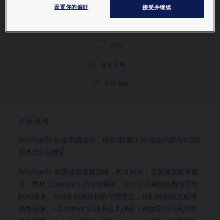
设置你的偏好
接受并继续
透過電話/郵件訂購
預約
需要協助？
尺码指南
作品資料
Sérénade 鉑金單鑽戒指，鑲嵌1顆重0.50克拉的鑽石和2顆
明亮式切割鑽石。
Sérénade 單鑽戒指優雅別緻，獨具特色，完美致敬真摯愛
意。秉持 Chaumet 的線條藝術，這款訂婚戒指以雅致而明
快的線條，勾勒出創新妙趣的立體造型，搭配鏡面拋光處理
倒角戒環。Chaumet 以經典五爪鑲嵌工藝固定明亮式切割