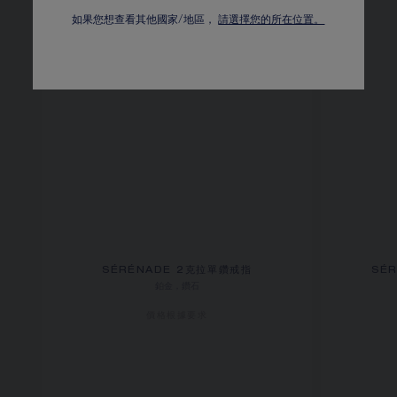
如果您想查看其他國家/地區，
請選擇您的所在位置。
SÉRÉNADE 2克拉單鑽戒指
SÉ
鉑金，鑽石
價格根據要求