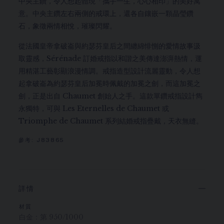
中央主鑽，令人想起體現「攜手一生，心心相印」的美好寓
意。中央主鑽左右兩側的戒環上，還各自鑲嵌一顆晶瑩鑽
石，象徵兩情相悅，璀璨閃耀。
從法國皇帝拿破崙與約瑟芬皇后之間纏綿悱惻的愛情故事汲
取靈感，Sérénade 訂婚戒指以和諧之美傳達澎湃熱情，運
用精湛工藝彰顯浪漫情調。戒指造型設計流麗靈動，令人想
起拿破崙為約瑟芬皇后加冕時佩戴的加冕之劍，而這加冕之
劍，正是出自 Chaumet 創始人之手。這款單鑽戒指設計雋
永獨特，可與 Les Eternelles de Chaumet 或
Triomphe de Chaumet 系列結婚戒指疊戴，天衣無縫。
參考:
J83865
詳情
材質
白金：第 950/1000