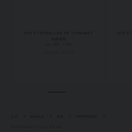
LES ÉTERNELLES DE CHAUMET
LES É
結婚戒指
鉑金，鑽石，1.7毫米
HK$28,700.00
主頁
婚尚珍品
系列
SÉRÉNADE
SÉRÉNADE 0.50克拉單鑽戒指