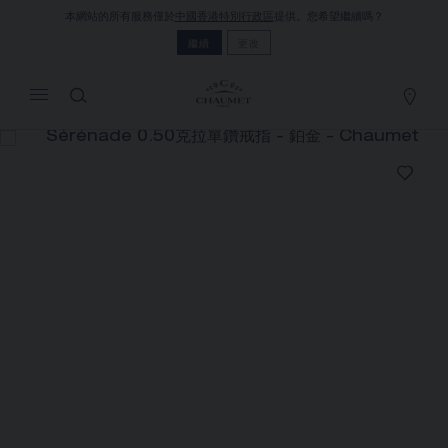
本網站的所有服務僅於
中國香港特別行政區
提供。您希望繼續嗎？
MY CART
(0)
繼續
更改
隱藏價格
YOUR CART IS EMPTY
Shop now
SÉRÉNADE 0.50克拉單鑽戒指
REFERENCE:J83865
價格根據要求
Chaumet 特別提供此遠端銷售服務，您可以聯繫銷售顧
問，在家訂購和收取您的CHAUMET珠寶作品
選擇您的居住地以獲得相應的信息：