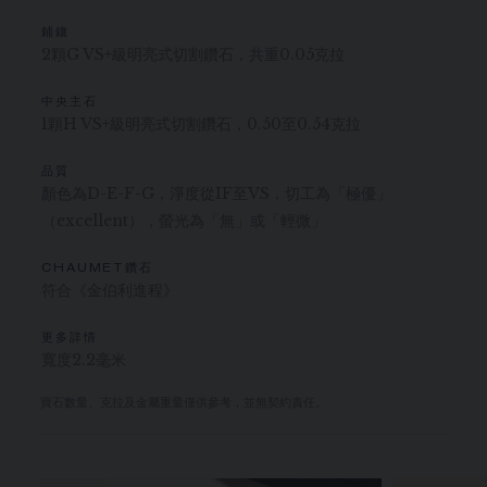
鋪鑲
2顆G VS+級明亮式切割鑽石，共重0.05克拉
中央主石
1顆H VS+級明亮式切割鑽石，0.50至0.54克拉
品質
顏色為D-E-F-G，淨度從IF至VS，切工為「極優」
（excellent），螢光為「無」或「輕微」
CHAUMET鑽石
符合《金伯利進程》
更多詳情
寬度2.2毫米
寶石數量、克拉及金屬重量僅供參考，並無契約責任。