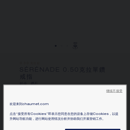
0.30 克拉起
SÉRÉNADE 0.50克拉單鑽
戒指
鉑金，鑽石
继续不接受
價格根據要求
欢迎来到chaumet.com
Sérénade 鉑金單鑽戒指，鑲嵌1顆重0.50克拉的
鑽石和2顆明亮式切割鑽石。
点击“接受所有Cookies”即表示您同意在您的设备上存储Cookies，以提
升网站导航功能，进行网站使用情况分析并协助我们开展营销工作。
瞭解更多