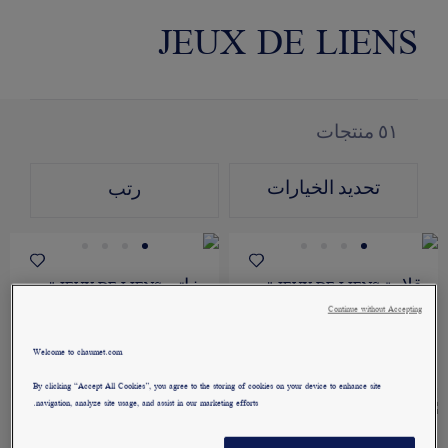
JEUX DE LIENS
٥١
منتجات
تحديد الخيارات
رتب
قلادة JEUX DE LIENS "جو
خاتم JEUX DE LIENS "جو
دو ليان"
دو ليان"
Continue without Accepting
ذهب وردي، ألماس، ياقوت
ذهب أبيض، ياقوت أزرق،
أزرق...
ألماس
Welcome to chaumet.com
QAR٦٤,٦٠٠٫٠٠
QAR٢٣,٤٠٠٫٠٠
By clicking “Accept All Cookies”, you agree to the storing of cookies on your device to enhance site
navigation, analyze site usage, and assist in our marketing efforts.