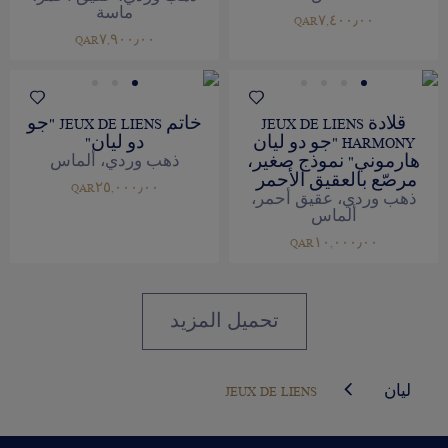
ماسة
QAR٧,٤٠٠٫٠٠
QAR٧,٩٠٠٫٠٠
قلادة JEUX DE LIENS
خاتم JEUX DE LIENS "جو
HARMONY "جو دو ليان
دو ليان"
هارموني" نموذج صغير،
ذهب وردي، ألماس
مرصّع بالعقيق الأحمر
QAR٢٥,٠٠٠٫٠٠
ذهب وردي، عقيق أحمر،
ألماس
QAR١٠,٠٠٠٫٠٠
تحميل المزيد
ليان
JEUX DE LIENS