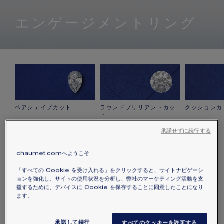
エンゲージメントリング
ペアシェイプカット
ラウンドブリリアントカッ
クッションカ
ト
承諾せずに続行する
23
件
chaumet.comへようこそ
絞り込み
「すべての Cookie を受け入れる」をクリックすると、サイトナビゲーシ
ョンを強化し、サイトの使用状況を分析し、弊社のマーケティング活動を支
援するために、デバイスに Cookie を保存することに同意したことになり
ます。
1カラットから
0.50カラットから
JOSÉPHINE「ジョゼフィー
JOSÉPHINE「ジョゼフィー
ヌ」コレクション エグレット ア
ヌ」コレクション アムール デグ
承諾して続行
すべてのクッキーを許可する