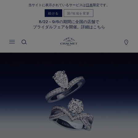
当サイトに表示されているサービスは
日本
限定です。
マイカート
(0)
続ける
国/地域を変更
価格を隠す
8/22～9/6の期間に全国の店舗で
ブライダルフェアを開催。詳細はこちら
YOUR CART IS EMPTY
Shop now