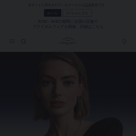
当サイトに表示されているサービスは
日本
限定です。
マイカート
(0)
続ける
国/地域を変更
価格を隠す
8/22～9/6の期間に全国の店舗で
ブライダルフェアを開催。詳細はこちら
YOUR CART IS EMPTY
Shop now