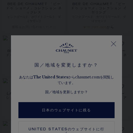
BEE DE CHAUMET 「ビー
BEE DE CHAUMET 「ビー
ドゥ ショーメ」コレクション ネ
ドゥ ショーメ」コレクション イ
ックレス
ヤリング
ピンクゴールド、ホワイトゴールド、ダ
ピンクゴールド、ホワイトゴールド、ダ
イヤモンド
イヤモンド
価格は​お問い合わせください
から
¥15,730,000
BEE DE CHAUMET 「ビー
BEE DE CHAUMET 「ビー
ドゥ ショーメ」コレクション カ
ドゥ ショーメ」コレクション ネ
フ
ックレス（1.50CT）
ピンクゴールド、ダイヤモンド
ホワイトゴールド、ダイヤモンド
国／地域を変更しますか？
価格は​お問い合わせください
¥19,250,000
あなたは
The
United States
からchaumet.comを閲覧し
ています。
国／地域を更新しますか？
LAURIER 「ローリエ」コレク
JOSÉPHINE「ジョゼフィー
ション シークレットウォッチ ミ
ヌ」コレクション エグレット ア
ディアムモデル
ンペリアル ティアラ
ホワイトゴールド、ダイヤモンド
ホワイトゴールド、ダイヤモンド
日本のウェブサイトに残る
¥16,720,000
¥18,480,000
UNITED STATES
のウェブサイトに行