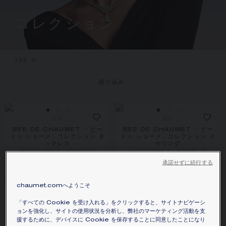
コレクション
125
件
絞り込み
新作
新作
BEE DE CHAUMET 「ビー
BEE DE CHAUMET 「ビー
ドゥ ショーメ」コレクション ネ
ドゥ ショーメ」コレクション イ
ックレス
ヤリング
ホワイトゴールド、ダイヤモンド
ホワイトゴールド、ダイヤモンド
価格は​お問い合わせください
¥13,200,000
承諾せずに続行する
chaumet.comへようこそ
新作
「ジョゼフィーヌ」コレクショ
JOSÉPHINE「ジョゼフィー
「すべての Cookie を受け入れる」をクリックすると、サイトナビゲーシ
ン ヴァルス アンペリアル ネッ
ヌ」コレクション エグレット イ
ョンを強化し、サイトの使用状況を分析し、弊社のマーケティング活動を支
クレス
ヤリング
援するために、デバイスに Cookie を保存することに同意したことになり
ホワイトゴールド、ダイヤモンド
ホワイトゴールド、ダイヤモンド