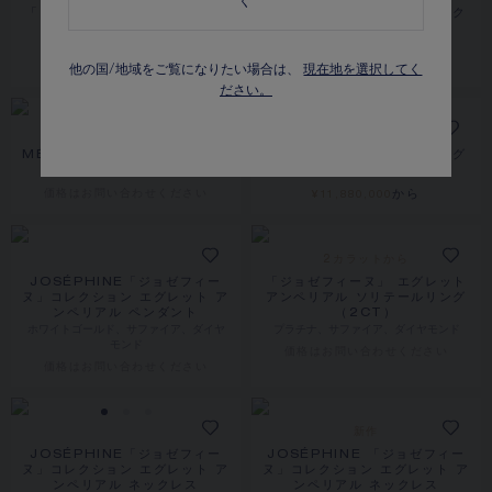
く
「メロディ ナクレ」ネックレス
LAURIER 「ローリエ」コレク
ホワイトゴールド、ダイヤモンド
ション ティアラ
ホワイトゴールド、ダイヤモンド
価格は​お問い合わせください
他の国/地域をご覧になりたい場合は、
現在地を選択してく
価格は​お問い合わせください
ださい。
MÉLODIE NACRÉE ティアラ
「メロディ ナクレ」イヤリング
ホワイトゴールド、ダイヤモンド
ホワイトゴールド、ダイヤモンド
価格は​お問い合わせください
から
¥11,880,000
2カラットから
JOSÉPHINE「ジョゼフィー
「ジョゼフィーヌ」 エグレット
ヌ」コレクション エグレット ア
アンペリアル ソリテールリング
ンペリアル ペンダント
（2CT）
ホワイトゴールド、サファイア、ダイヤ
プラチナ、サファイア、ダイヤモンド
モンド
価格は​お問い合わせください
価格は​お問い合わせください
新作
JOSÉPHINE「ジョゼフィー
JOSÉPHINE 「ジョゼフィー
ヌ」コレクション エグレット ア
ヌ」コレクション エグレット ア
ンペリアル ネックレス
ンペリアル ネックレス