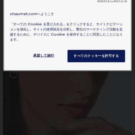
承諾せずに続行する
ピンクゴールド、ダイヤモンド
ニー ペンダント SM
ピンクゴールド、マザーオブパール、ダ
¥1,082,400
イヤモンド
chaumet.comへようこそ
¥383,900
「すべての Cookie を受け入れる」をクリックすると、サイトナビゲーシ
ョンを強化し、サイトの使用状況を分析し、弊社のマーケティング活動を支
援するために、デバイスに Cookie を保存することに同意したことになり
ます。
JEUX DE LIENS「リアン」コ
JEUX DE LIENS「リアン」コ
レクション ジュ ドゥ リアン リ
レクション ジュ ドゥ リアン リ
ング
ング
ピンクゴールド、ダイヤモンド
ホワイトゴールド、ダイヤモンド
承諾して続行
すべてのクッキーを許可する
¥246,400
¥261,800