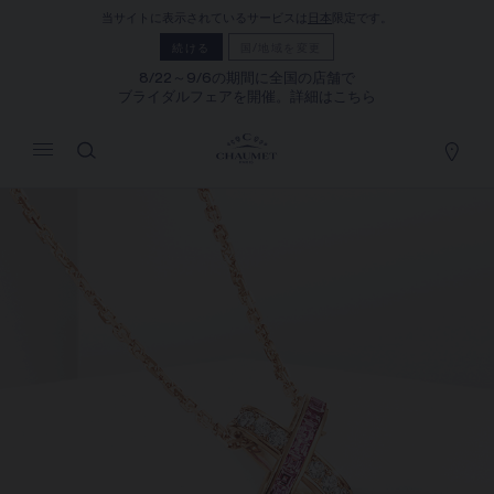
当サイトに表示されているサービスは
日本
限定です。
マイカート
(0)
続ける
国/地域を変更
価格を隠す
8/22～9/6の期間に全国の店舗で
ブライダルフェアを開催。詳細はこちら
YOUR CART IS EMPTY
Shop now