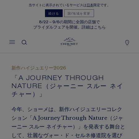
当サイトに表示されているサービスは
日本
限定です。
マイカート
(0)
続ける
国/地域を変更
価格を隠す
8/22～9/6の期間に全国の店舗で
ブライダルフェアを開催。詳細はこちら
YOUR CART IS EMPTY
Shop now
新作ハイジュエリー2026
「A JOURNEY THROUGH
NATURE（ジャーニー スルー ネイ
チャー）」
今年、ショーメは、新作ハイジュエリーコレク
ション「A Journey Through Nature（ジャ
ーニー スルー ネイチャー）」を発表する舞台と
して、壮麗なヴォー・ド・セルネ修道院を選び