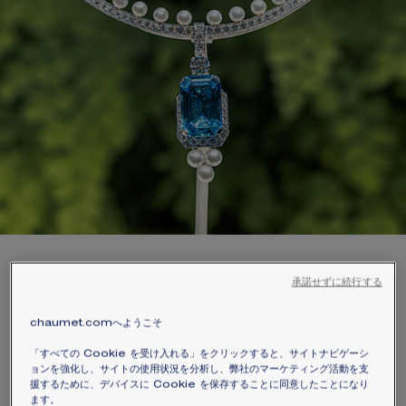
承諾せずに続行する
五感の目覚め
chaumet.comへようこそ
遠い大地から息をのむような風景まで。貴重な
「すべての Cookie を受け入れる」をクリックすると、サイトナビゲーシ
ジェムストーンと希少な植物との対話。インス
ョンを強化し、サイトの使用状況を分析し、弊社のマーケティング活動を支
ピレーションに満ちあふれた雄大な自然。
援するために、デバイスに Cookie を保存することに同意したことになり
ます。