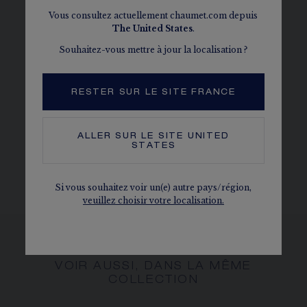
chacun
Vous consultez actuellement chaumet.com depuis
The
United States
.
QUALITÉ
La Maison Chaumet sélectionne avec le plus
Souhaitez-vous mettre à jour la localisation ?
grand soin les diamants et pierres de couleur
sertis sur ses créations joaillières et horlogères.
RESTER SUR LE SITE FRANCE
LES DIAMANTS CHAUMET
Conformes au processus de Kimberley
ALLER SUR LE SITE
UNITED
STATES
Le caratage, le nombre de pierres et le poids métal sont
donnés à titre indicatif. Valeurs non contractuelles.
Si vous souhaitez voir un(e) autre pays/région,
veuillez choisir votre localisation.
VOIR AUSSI, DANS LA MÊME
COLLECTION