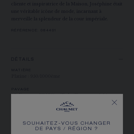
cliente et inspiratrice de la Maison, Joséphine était
une véritable icône de mode, incarnant à
merveille la splendeur de la cour impériale.
RÉFÉRENCE:
084401
DÉTAILS
MATIÈRE
Platine : 950/1000ème
PAVAGE
27 diamants EF VVS taille brillant pour 0,80 carat
PIERRE DE CENTRE
1 diamant F VS+ poire, entre 3.01 et 3.49 carats
-
SOUHAITEZ-VOUS CHANGER
2 diamants F VS+ poires, entre 1.01 et 1.20 carat
DE PAYS / RÉGION ?