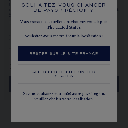
personnaliser mon expérience, sur la base de
SOUHAITEZ-VOUS CHANGER
mes préférences et données d'achats, qui peuvent
DE PAYS / RÉGION ?
êtres transmises à LVMH, notre société mère.
*
Vous consultez actuellement chaumet.com depuis
Oui
Non
The
United States
.
Souhaitez-vous mettre à jour la localisation ?
Pour en savoir plus, notamment sur vos droits relatifs à vos données
personnelles, consultez notre
politique de confidentialité.
RESTER SUR LE SITE FRANCE
ALLER SUR LE SITE
UNITED
STATES
ENVOYER
Si vous souhaitez voir un(e) autre pays/région,
veuillez choisir votre localisation.