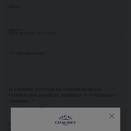
EMAIL
*
SUJET
*
VOTRE MESSAGE
*
Je souhaite recevoir les communications
relatives aux produits, actualités et évènements
Chaumet.
*
Oui
Non
J'accepte le traitement de mes données
personnelles afin d'établir mon profil et