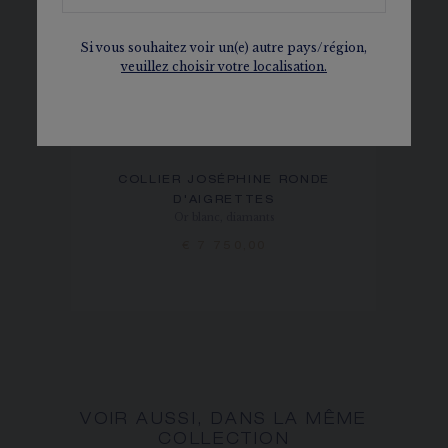
Si vous souhaitez voir un(e) autre pays/région,
veuillez choisir votre localisation.
COLLIER JOSÉPHINE RONDE
D'AIGRETTES
Or blanc, diamants
€ 7 750,00
VOIR AUSSI, DANS LA MÊME
COLLECTION