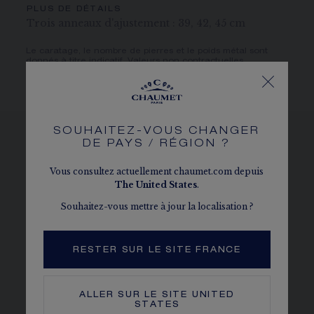
PLUS DE DÉTAILS
Trois anneaux d'ajustement : 39, 42, 45 cm
Le caratage, le nombre de pierres et le poids métal sont
donnés à titre indicatif. Valeurs non contractuelles.
SOUHAITEZ-VOUS CHANGER
DE PAYS / RÉGION ?
VOIR LES DÉCLINAISONS
Vous consultez actuellement chaumet.com depuis
The
United States
.
Souhaitez-vous mettre à jour la localisation ?
RESTER SUR LE SITE FRANCE
ALLER SUR LE SITE
UNITED
STATES