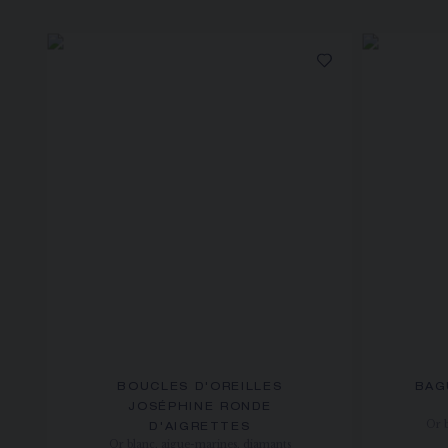
BOUCLES D'OREILLES
BAG
JOSÉPHINE RONDE
Or 
D'AIGRETTES
Or blanc, aigue-marines, diamants