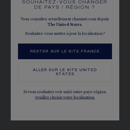
SOUHAITEZ-VOUS CHANGER
QUALITÉ
DE PAYS / RÉGION ?
La Maison Chaumet sélectionne avec le plus
grand soin les diamants et pierres de couleur
Vous consultez actuellement chaumet.com depuis
sertis sur ses créations joaillières et horlogères.
The
United States
.
Souhaitez-vous mettre à jour la localisation ?
LES DIAMANTS CHAUMET
Conformes au processus de Kimberley
RESTER SUR LE SITE FRANCE
Le caratage, le nombre de pierres et le poids métal sont
donnés à titre indicatif. Valeurs non contractuelles.
ALLER SUR LE SITE
UNITED
STATES
BOÎTE
Si vous souhaitez voir un(e) autre pays/région,
veuillez choisir votre localisation.
CADRAN ET AIGUILLES
MOUVEMENT ET FOND