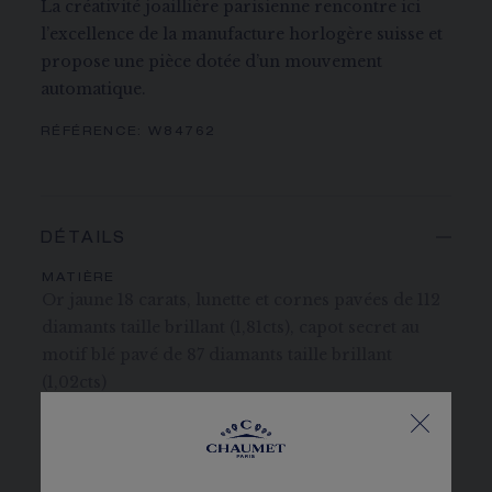
La créativité joaillière parisienne rencontre ici
l’excellence de la manufacture horlogère suisse et
propose une pièce dotée d’un mouvement
automatique.
RÉFÉRENCE:
W84762
DÉTAILS
MATIÈRE
Or jaune 18 carats, lunette et cornes pavées de 112
diamants taille brillant (1,81cts), capot secret au
motif blé pavé de 87 diamants taille brillant
(1,02cts)
PAVAGE
265 diamants G VS+ taille brillant pour 2,99 carats