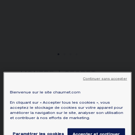
obtenir les informations correspondantes :
ÉCRIN ET EMBALLAGE SIGNATURE
GARANTIE ET AUTHENTICITÉ
MONTRE À SECRET
Continuer sans accepter
L'ÉPI DE BLÉ DE
CHAUMET
Bienvenue sur le site chaumet.com
Or jaune, diamants
En cliquant sur « Accepter tous les cookies », vous
€ 100 500,00
Masquer le prix
acceptez le stockage de cookies sur votre appareil pour
Prix France -
Changer
améliorer la navigation sur le site, analyser son utilisation
et contribuer à nos efforts de marketing.
Symboles de vie et de prospérité, les épis
de blé interprètent avec délicatesse le
Paramétrer les cookies
Accepter et continuer