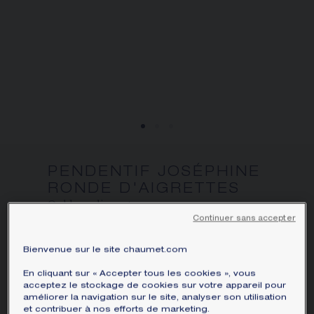
obtenir les informations correspondantes :
ÉCRIN ET EMBALLAGE SIGNATURE
GARANTIE ET AUTHENTICITÉ
PENDENTIF JOSÉPHINE
RONDE D'AIGRETTES
Or blanc, diamants
Continuer sans accepter
Prix sur demande
Bienvenue sur le site chaumet.com
Pendentif Joséphine Ronde d'Aigrettes en
En cliquant sur « Accepter tous les cookies », vous
or blanc, serti d'un diamant poire
acceptez le stockage de cookies sur votre appareil pour
d'environ 0,50 carat et de diamants taille
améliorer la navigation sur le site, analyser son utilisation
brillant.
et contribuer à nos efforts de marketing.