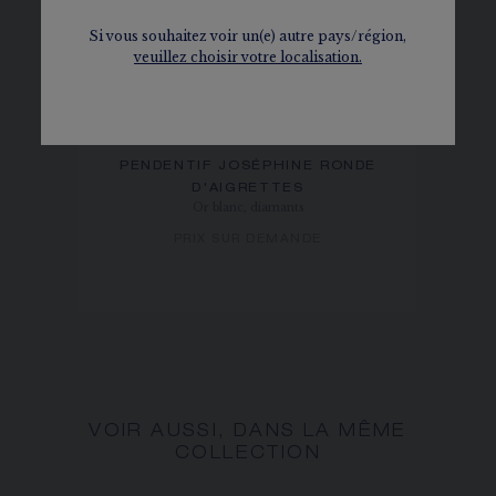
Si vous souhaitez voir un(e) autre pays/région,
veuillez choisir votre localisation.
PENDENTIF JOSÉPHINE RONDE
D'AIGRETTES
Or blanc, diamants
PRIX SUR DEMANDE
VOIR AUSSI, DANS LA MÊME
COLLECTION