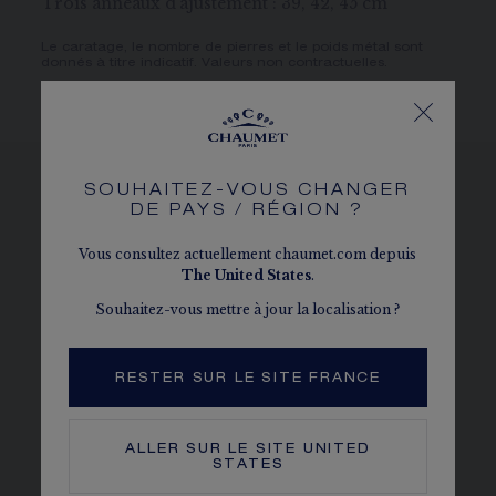
Trois anneaux d'ajustement : 39, 42, 45 cm
Le caratage, le nombre de pierres et le poids métal sont
donnés à titre indicatif. Valeurs non contractuelles.
SOUHAITEZ-VOUS CHANGER
DE PAYS / RÉGION ?
VOIR LES DÉCLINAISONS
Vous consultez actuellement chaumet.com depuis
The
United States
.
Souhaitez-vous mettre à jour la localisation ?
RESTER SUR LE SITE FRANCE
ALLER SUR LE SITE
UNITED
STATES