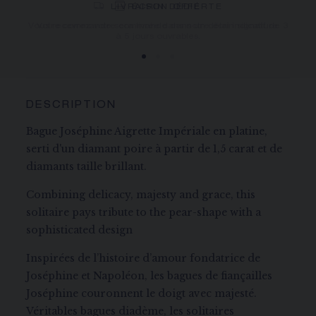
LIVRAISON OFFERTE
RETOUR GRATUIT
ÉCRIN DÉDIÉ
Vous recevrez votre commande dans un délai indicatif de 3
Votre commande sera livrée dans notre écrin signature.
à 5 jours ouvrables.
DESCRIPTION
Bague Joséphine Aigrette Impériale en platine,
serti d'un diamant poire à partir de 1,5 carat et de
diamants taille brillant.
Combining delicacy, majesty and grace, this
solitaire pays tribute to the pear-shape with a
sophisticated design
Inspirées de l’histoire d’amour fondatrice de
Joséphine et Napoléon, les bagues de fiançailles
Joséphine couronnent le doigt avec majesté.
Véritables bagues diadème, les solitaires