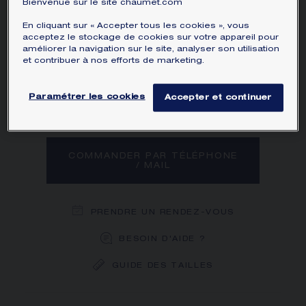
Bienvenue sur le site chaumet.com
de 1,5 carat et de diamants taille brillant.
En cliquant sur « Accepter tous les cookies », vous
En savoir plus
acceptez le stockage de cookies sur votre appareil pour
améliorer la navigation sur le site, analyser son utilisation
et contribuer à nos efforts de marketing.
Diamant
Diamant, Saphir
Diamant, Emer
Diama
Paramétrer les cookies
Accepter et continuer
COMMANDER PAR TÉLÉPHONE
/ MAIL
PRENDRE UN RENDEZ-VOUS
BESOIN D'AIDE ?
GUIDE DES TAILLES