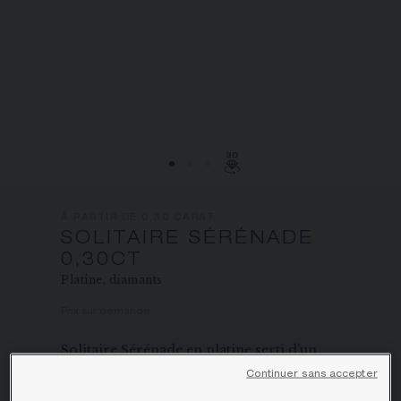
ÉCRIN ET EMBALLAGE SIGNATURE
GARANTIE ET AUTHENTICITÉ
À PARTIR DE 0,30 CARAT
SOLITAIRE SÉRÉNADE
0,30CT
Platine, diamants
Prix sur demande
Solitaire Sérénade en platine serti d'un
diamant de 0,30 carat et de 2 diamants
Continuer sans accepter
taille brillant.