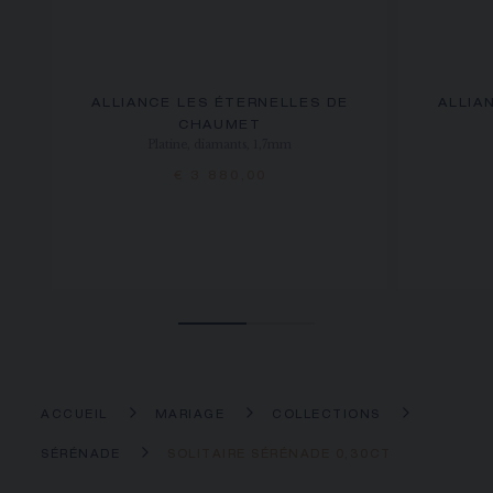
ALLIANCE LES ÉTERNELLES DE
ALLIA
CHAUMET
Platine, diamants, 1,7mm
€ 3 880,00
ACCUEIL
MARIAGE
COLLECTIONS
SÉRÉNADE
SOLITAIRE SÉRÉNADE 0,30CT