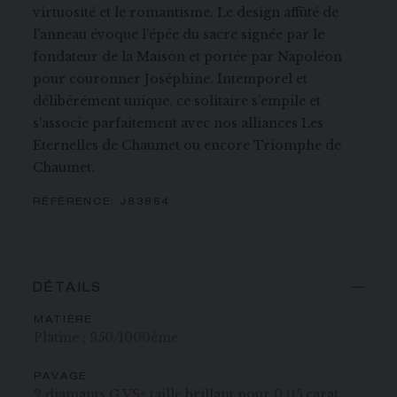
virtuosité et le romantisme. Le design affûté de
l’anneau évoque l’épée du sacre signée par le
fondateur de la Maison et portée par Napoléon
pour couronner Joséphine. Intemporel et
délibérément unique, ce solitaire s’empile et
s’associe parfaitement avec nos alliances Les
Eternelles de Chaumet ou encore Triomphe de
Chaumet.
RÉFÉRENCE:
J83864
DÉTAILS
MATIÈRE
Platine : 950/1000ème
PAVAGE
2 diamants G VS+ taille brillant pour 0,05 carat