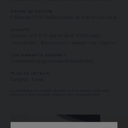
PIERRE DE CENTRE
1 diamant H VS+ taille brillant, de 0,30 à 0,34 carat
QUALITÉ
Couleur D-E-F-G, pureté de IF à VS2, taille
« excellente », fluorescence « aucune » ou « légère »
LES DIAMANTS CHAUMET
Conformes au processus de Kimberley
PLUS DE DÉTAILS
Largeur : 2 mm
Le caratage, le nombre de pierres et le poids métal sont
donnés à titre indicatif. Valeurs non contractuelles.