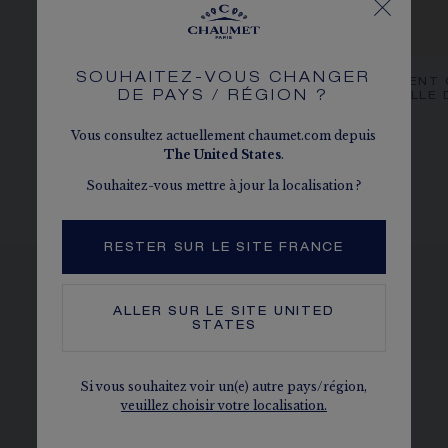
SOUHAITEZ-VOUS CHANGER
LES DIAMANTS CHAUMET
COMMENT 
DE PAYS / RÉGION ?
SA TAILLE
Vous consultez actuellement chaumet.com depuis
The
United States
.
Souhaitez-vous mettre à jour la localisation ?
RESTER SUR LE SITE FRANCE
ALLER SUR LE SITE
UNITED
VOIR LES DÉCLINAISONS
STATES
Si vous souhaitez voir un(e) autre pays/région,
veuillez choisir votre localisation.