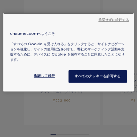
承諾せずに続行する
chaumet.comへようこそ
「すべての Cookie を受け入れる」をクリックすると、サイトナビゲーシ
ョンを強化し、サイトの使用状況を分析し、弊社のマーケティング活動を支
援するために、デバイスに Cookie を保存することに同意したことになり
ます。
BEE DE CHAUMET 「ビー
BEE DE 
承諾して続行
すべてのクッキーを許可する
ドゥ ショーメ」コレクション ペ
ドゥ ショー
ンダント（スモール）
ピンクゴールド、ダイヤモンド
ピンクゴー
¥602,800
¥1