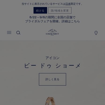
当サイトに表示されているサービスは
日本
限定です。
マイカート
(0)
続ける
国/地域を変更
価格を隠す
8/22～9/6の期間に全国の店舗で
ブライダルフェアを開催。詳細はこちら
YOUR CART IS EMPTY
Shop now
アイコン
ビー ドゥ ショーメ
詳しく見る