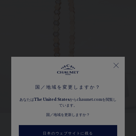
国／地域を変更しますか？
あなたは
The
United States
からchaumet.comを閲覧し
ています。
国／地域を更新しますか？
ミツバチの巣を表現したBee de Chaumet 「ビー ドゥ
日本のウェブサイトに残る