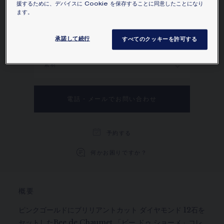
ピンクゴールドにブリリアントカット ダイヤモ
援するために、デバイスに Cookie を保存することに同意したことになり
ンド 12石をセットしたBee de Chaumet 「ビー
ます。
ドゥ ショーメ」コレクション ペンダント。
詳細を見る。
承諾して続行
すべてのクッキーを許可する
素材
電話・メールでお問い合わせ
予約する
何かお困りですか？
概要
ピンクゴールドにブリリアントカット ダイヤモンド 12石を
セットしたBee de Chaumet 「ビー ドゥ ショーメ」コレ