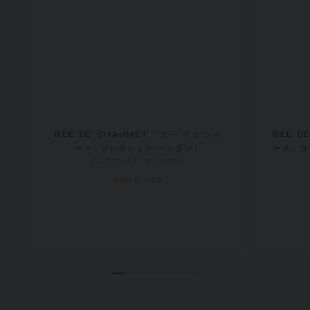
BEE DE CHAUMET 「ビー ドゥ ショ
BEE D
ーメ」コレクション ペンダント
ーメ」コ
ピンクゴールド、ダイヤモンド
¥598,400