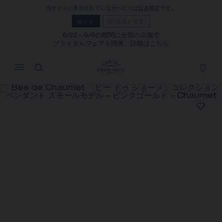
当サイトに表示されているサービスは
日本
限定です。
マイカート
(0)
続ける
国/地域を変更
価格を隠す
8/22～9/6の期間に全国の店舗で
ブライダルフェアを開催。詳細はこちら
YOUR CART IS EMPTY
Shop now
BEE DE CHAUMET 「ビー ドゥ ショ
ーメ」コレクション ペンダント スモール
モデル
REFERENCE:085156
¥586,300
ショーメでは、ご自宅にいながら店舗スタッフまでお問合
せいただけるサービスや、ご注文いただいた商品をご自宅
まで配送する通信販売サービスを実施しております。