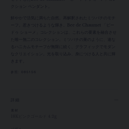
クション ペンダント。
鮮やかで活気に満ちた自然。再解釈されたミツバチのモチ
ーフ。惹きつけるような輝き。Bee de Chaumet 「ビー
ドゥ ショーメ」コレクションは、これらの要素を融合させ
た唯一無二のコレクション。ミツバチの巣のように、連な
るハニカムモチーフが無限に続く、グラフィックでモダン
なクリエイション。光を取り込み、身につける人と共に輝
きます。
参照:
085156
詳細
素材
18Kピンクゴールド 4.2g