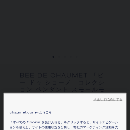
お住まいの場所を選択すると、対応する情報が得られま
す。
BEE DE CHAUMET 「ビ
ー ドゥ ショーメ」コレクシ
ョン ペンダント スモールモ
デル
承諾せずに続行する
ピンクゴールド、ダイヤモンド
¥586,300
chaumet.comへようこそ
価格を隠す
価格 Japan -
Change
「すべての Cookie を受け入れる」をクリックすると、サイトナビゲーシ
ョンを強化し、サイトの使用状況を分析し、弊社のマーケティング活動を支