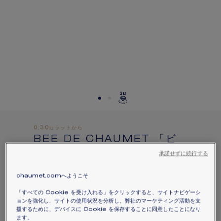
お住まいの場所を選択すると、対応する情報が得られま
す。
0.30カラットから
BEE DE CHAUMET 「ビ
ー ドゥ ショーメ」コレクシ
承諾せずに続行する
ョン ソリテールリング
（0.5CT）
chaumet.comへようこそ
ピンクゴールド、ダイヤモンド
「すべての Cookie を受け入れる」をクリックすると、サイトナビゲーシ
ョンを強化し、サイトの使用状況を分析し、弊社のマーケティング活動を支
価格は​お問い合わせください
援するために、デバイスに Cookie を保存することに同意したことになり
ます。