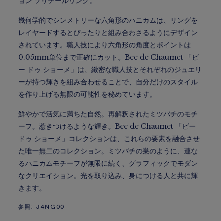
ョン ソリテールリング。
幾何学的でシンメトリーな六角形のハニカムは、リングを
レイヤードするとぴったりと組み合わさるようにデザイン
されています。職人技により六角形の角度とポイントは
0.05mm単位まで正確にカット。Bee de Chaumet 「ビ
ー ドゥ ショーメ」は、緻密な職人技とそれぞれのジュエリ
ーが持つ輝きを組み合わせることで、自分だけのスタイル
を作り上げる無限の可能性を秘めています。
鮮やかで活気に満ちた自然。再解釈されたミツバチのモチ
ーフ。惹きつけるような輝き。Bee de Chaumet 「ビー
ドゥ ショーメ」コレクションは、これらの要素を融合させ
た唯一無二のコレクション。ミツバチの巣のように、連な
るハニカムモチーフが無限に続く、グラフィックでモダン
なクリエイション。光を取り込み、身につける人と共に輝
きます。
参照:
J4NG00