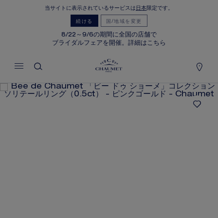
当サイトに表示されているサービスは
日本
限定です。
マイカート
(0)
続ける
国/地域を変更
価格を隠す
8/22～9/6の期間に全国の店舗で
ブライダルフェアを開催。詳細はこちら
YOUR CART IS EMPTY
Shop now
BEE DE CHAUMET 「ビー ドゥ ショ
ーメ」コレクション ソリテールリング
（0.5CT）
REFERENCE:J4NG00
価格は​お問い合わせください
ショーメでは、ご自宅にいながら店舗スタッフまでお問合
せいただけるサービスや、ご注文いただいた商品をご自宅
まで配送する通信販売サービスを実施しております。