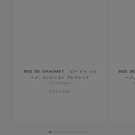
BEE DE CHAUMET 「ビー ドゥ ショ
BEE D
ーメ」コレクション ブレスレット
ーメ
ピンクゴールド
¥930,600