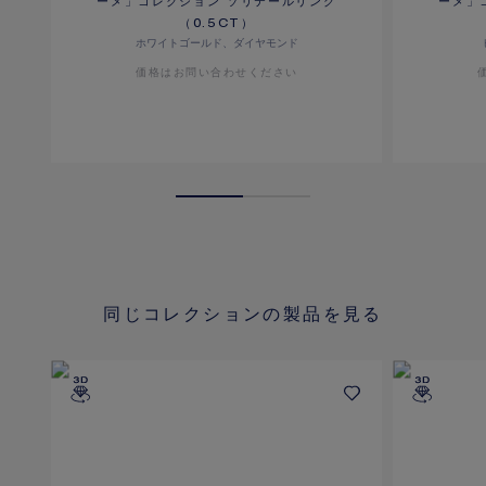
ーメ」コレクション ソリテールリング
ーメ」
（0.5CT）
ホワイトゴールド、ダイヤモンド
価格は​お問い合わせください
同じコレクションの製品を見る