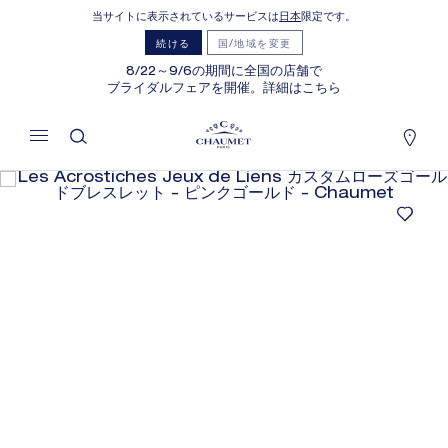
当サイトに表示されているサービスは
日本
限定です。
続ける
国/地域を変更
価格を隠す
8/22～9/6の期間に全国の店舗で
ブライダルフェアを開催。詳細はこちら
LES ACROSTICHES JEUX DE
LIENS カスタムローズゴールドブレスレ
ット
REFERENCE:085055
価格は​お問い合わせください
ショーメでは、ご自宅にいながら店舗スタッフまでお問合
せいただけるサービスや、ご注文いただいた商品をご自宅
まで配送する通信販売サービスを実施しております。