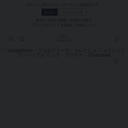
当サイトに表示されているサービスは
日本
限定です。
マイカート
(0)
続ける
国/地域を変更
価格を隠す
8/22～9/6の期間に全国の店舗で
ブライダルフェアを開催。詳細はこちら
YOUR CART IS EMPTY
Shop now
JOSÉPHINE「ジョゼフィーヌ」コレク
ション エグレット アンペリアル リング
REFERENCE:082873
価格は​お問い合わせください
ショーメでは、ご自宅にいながら店舗スタッフまでお問合
せいただけるサービスや、ご注文いただいた商品をご自宅
まで配送する通信販売サービスを実施しております。