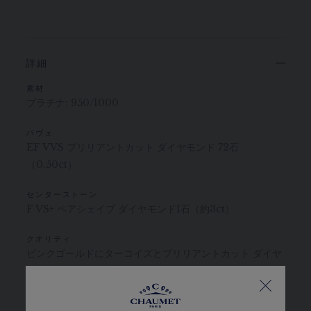
詳細
素材
プラチナ: 950/1000
パヴェ
EF VVS ブリリアントカット ダイヤモンド 72石
（0.50ct）
センターストーン
F VS+ ペアシェイプ ダイヤモンド1石（約3ct）
クオリティ
ピンクゴールドにターコイズとブリリアントカット ダイヤ
モンドをセットした“ジュ ドゥ リアン”ペンダント。
ショーメのダイヤモンド