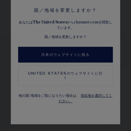
キンバリー・プロセスに準拠
国／地域を変更しますか？
カラット、ストーンの数、金属の重さは目安となります。参考値です。
あなたは
The
United States
からchaumet.comを閲覧し
ています。
国／地域を更新しますか？
日本のウェブサイトに残る
他のバリエーションを見る
UNITED STATES
のウェブサイトに行
く
他の国/地域をご覧になりたい場合は、
現在地を選択してく
ださい。