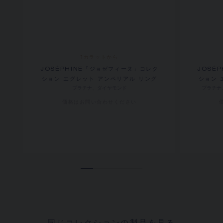
1カラットから
JOSÉPHINE「ジョゼフィーヌ」コレク
JOSÉ
ション エグレット アンペリアル リング
ション 
プラチナ、ダイヤモンド
プラチナ
価格は​お問い合わせください