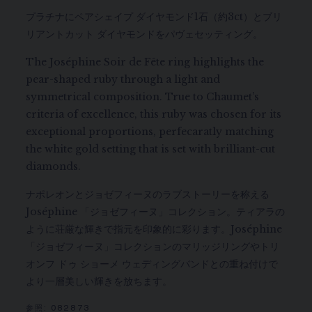
プラチナにペアシェイプ ダイヤモンド1石（約3ct）とブリ
リアントカット ダイヤモンドをパヴェセッティング。
The Joséphine Soir de Fête ring highlights the
pear-shaped ruby through a light and
symmetrical composition. True to Chaumet’s
criteria of excellence, this ruby was chosen for its
exceptional proportions, perfecaratly matching
the white gold setting that is set with brilliant-cut
diamonds.
ナポレオンとジョゼフィーヌのラブストーリーを称える
Joséphine 「ジョゼフィーヌ」コレクション。ティアラの
ように荘厳な輝きで指元を印象的に彩ります。Joséphine
「ジョゼフィーヌ」コレクションのマリッジリングやトリ
オンフ ドゥ ショーメ ウェディングバンドとの重ね付けで
より一層美しい輝きを放ちます。
参照:
082873