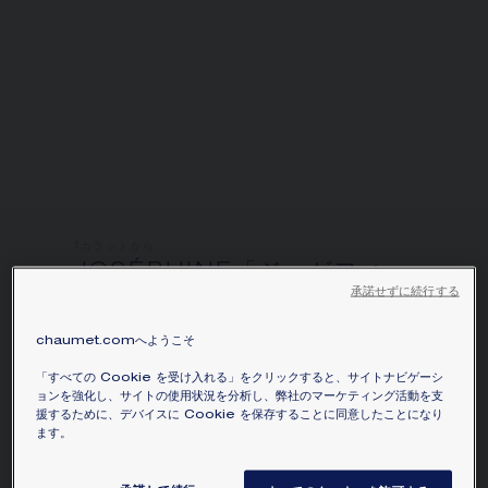
お住まいの場所を選択すると、対応する情報が得られま
す。
1カラットから
JOSÉPHINE「ジョゼフィー
承諾せずに続行する
ヌ」コレクション エグレット
アンペリアル リング
chaumet.comへようこそ
プラチナ、ダイヤモンド
「すべての Cookie を受け入れる」をクリックすると、サイトナビゲーシ
価格は​お問い合わせください
ョンを強化し、サイトの使用状況を分析し、弊社のマーケティング活動を支
援するために、デバイスに Cookie を保存することに同意したことになり
プラチナにペアシェイプ ダイヤモンド1石（約
ます。
3ct）とブリリアントカット ダイヤモンドをパヴ