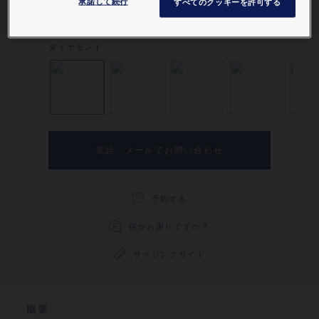
ェセッティング。
承諾して続行
すべてのクッキーを許可する
詳細を見る。
ダイヤモンド
ダイヤモンド, サファイア
ダイヤモンド, エ
ダイヤ
電話・メールでお問い合わせ
予約する
何かお困りですか？
サイジングガイド
概要