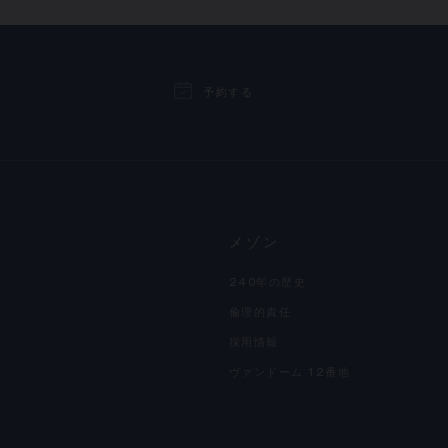
予約する
メゾン
240年の歴史
倫理的責任
採用情報
ヴァンドーム 12番地