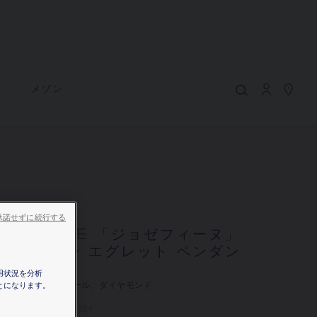
マイカート
(0)
価格を隠す
YOUR CART IS EMPTY
ト
メゾン
Shop now
JOSÉPHINE 「ジョゼフィーヌ」コレク
ション エグレット ペンダント
REFERENCE:085788
¥521,400
承諾せずに続行する
ショーメでは、ご自宅にいながら店舗スタッフまでお問合
OSÉPHINE 「ジョゼフィーヌ」
せいただけるサービスや、ご注文いただいた商品をご自宅
レクション エグレット ペンダン
まで配送する通信販売サービスを実施しております。
ト
用状況を分析
ワイトゴールド、パール、ダイヤモンド
とになります。
お住まいの場所を選択すると、対応する情報が得られま
521,400
価格を隠す