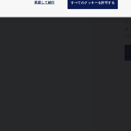
承諾して続行
価格
すべてのクッキーを許可する
ホ
ト
ヌ
詳細