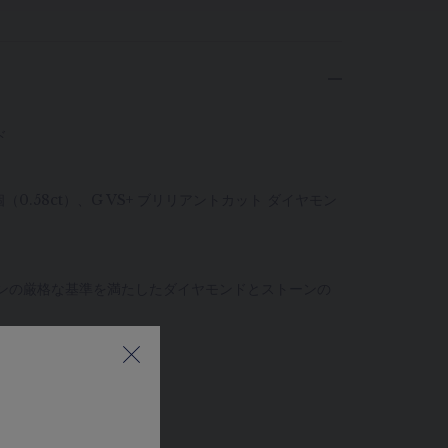
ド
（0.58ct）、G VS+ ブリリアントカット ダイヤモン
ンの厳格な基準を満たしたダイヤモンドとストーンの
ド
スに準拠
cm、42cm、45cm