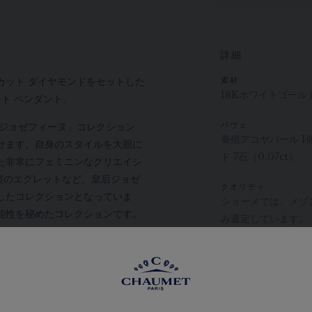
詳細
カット ダイヤモンドをセットした
素材
18Kホワイトゴール
ット ペンダント。
e「ジョゼフィーヌ」コレクション
パヴェ
養殖アコヤパール 1個
せます。自身のスタイルを大胆に
ド 7石（0.07ct）
た非常にフェミニンなクリエイシ
型のエグレットなど、皇后ジョゼ
クオリティ
したコレクションとなっていま
ショーメでは、メゾ
能性を秘めたコレクションです。
み選定しています。
ショーメのダイヤモン
キンバリー・プロセ
さらに詳しく
チェーンの長さ：39