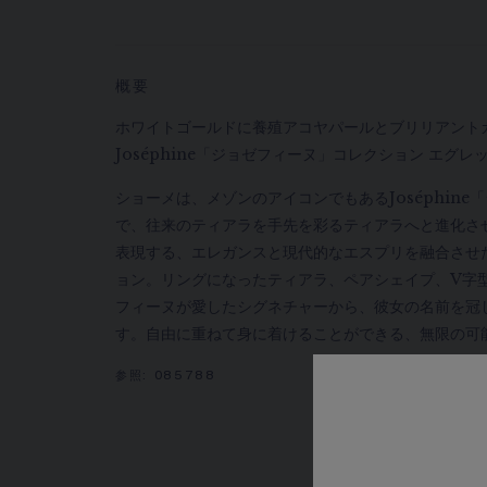
概要
ホワイトゴールドに養殖アコヤパールとブリリアント
Joséphine「ジョゼフィーヌ」コレクション エグレ
ショーメは、メゾンのアイコンでもあるJoséphin
で、往来のティアラを手先を彩るティアラへと進化さ
表現する、エレガンスと現代的なエスプリを融合させ
ョン。リングになったティアラ、ペアシェイプ、V字
フィーヌが愛したシグネチャーから、彼女の名前を冠
す。自由に重ねて身に着けることができる、無限の可
参照:
085788