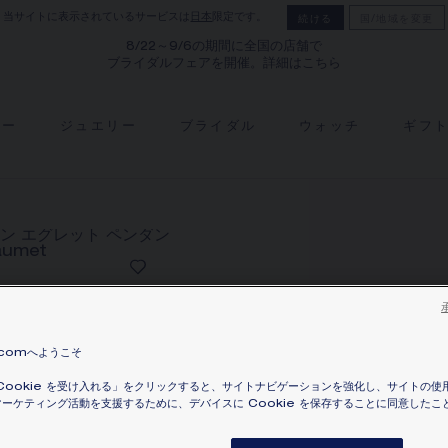
当サイトに表示されているサービスは
日本
限定です。
続ける
国/地域を変更
8/22～9/6の期間に全国の店舗で
ブライダルフェアを開催。詳細はこちら
リー
ジュエリー
ブライダル
ウォッチ
ギフ
J
コ
.comへようこそ
Cookie を受け入れる」をクリックすると、サイトナビゲーションを強化し、サイトの使
ホ
ーケティング活動を支援するために、デバイスに Cookie を保存することに同意したこ
¥