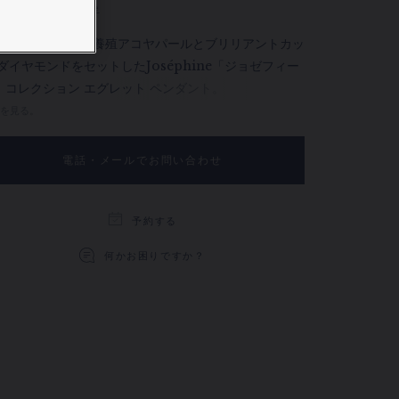
す。
 Japan -
Change
ワイトゴールドに養殖アコヤパールとブリリアントカッ
 ダイヤモンドをセットしたJoséphine「ジョゼフィー
」コレクション エグレット ペンダント。
を見る。
電話・メールでお問い合わせ
予約する
何かお困りですか？