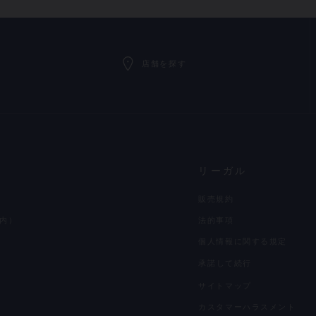
店舗を探す
リーガル
販売規約
内）
法的事項
個人情報に関する規定
承諾して続行
サイトマップ
カスタマーハラスメント