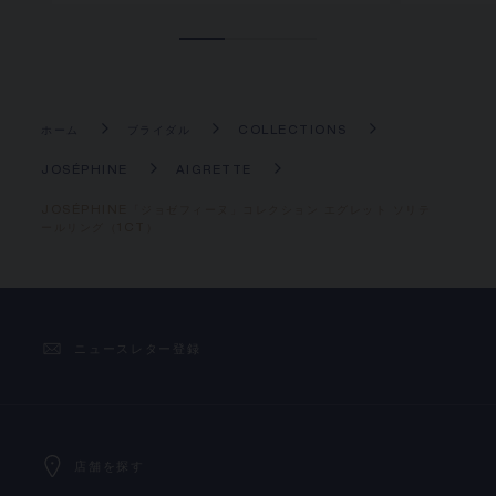
ホーム
ブライダル
COLLECTIONS
JOSÉPHINE
AIGRETTE
JOSÉPHINE「ジョゼフィーヌ」コレクション エグレット ソリテ
ールリング（1CT）
ニュースレター登録
店舗を探す