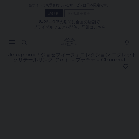
当サイトに表示されているサービスは
日本
限定です。
マイカート
(0)
続ける
国/地域を変更
価格を隠す
8/22～9/6の期間に全国の店舗で
ブライダルフェアを開催。詳細はこちら
YOUR CART IS EMPTY
Shop now
JOSÉPHINE「ジョゼフィーヌ」コレク
ション エグレット ソリテールリング
（1CT）
REFERENCE:085846
¥3,300,000
ショーメでは、ご自宅にいながら店舗スタッフまでお問合
せいただけるサービスや、ご注文いただいた商品をご自宅
まで配送する通信販売サービスを実施しております。