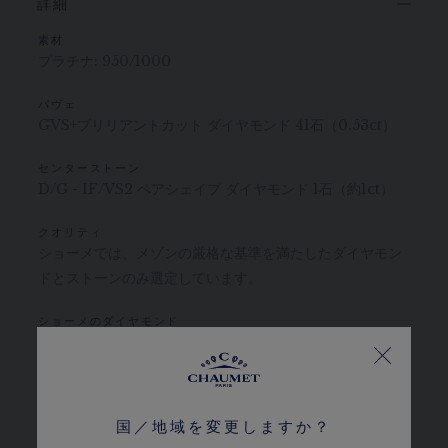
詳細
素材
プラチナ: 950/1000
パヴェ
GVS+ブリリアントカット ダイヤモンド 41石（0.53ct）
センターストーン
D/G - IF/VS2 ペアシェイプ ダイヤモンド 1石（約1ct）
クオリティ
ショーメでは、メゾンの厳格な基準を満たしたダイヤモン
ドとストーンのみ選定しています。
ショーメのダイヤモンド
キンバリー・プロセスに準拠
カラット、ストーンの数、金属の重さは目安となります。参考値です。
国／地域を変更しますか？