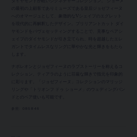
ダイヤモンドが眩いシグネチャーコレクション。 ショーメ
の最初の上顧客でありミューズである皇后ジョゼフィーヌ
へのオマージュとして、象徴的なVシェイプのエグレット
を現代的に再解釈したデザイン。ブリリアントカット ダイ
ヤモンドをパヴェセッティングすることで、見事なペアシ
ェイプのダイヤモンドが引き立てられ、時を超越したエレ
ガントでタイムレスなリングに華やかな光と輝きをもたら
します。
ナポレオンとジョゼフィーヌのラブストーリーを称えるコ
レクション。ティアラのように荘厳な輝きで指元を印象的
に彩ります。「ジョゼフィーヌ」コレクションのマリッジ
リングや「トリオンフ ドゥ ショーメ」のウェディングバン
ドとのペア使いも可能です。
参照:
085846