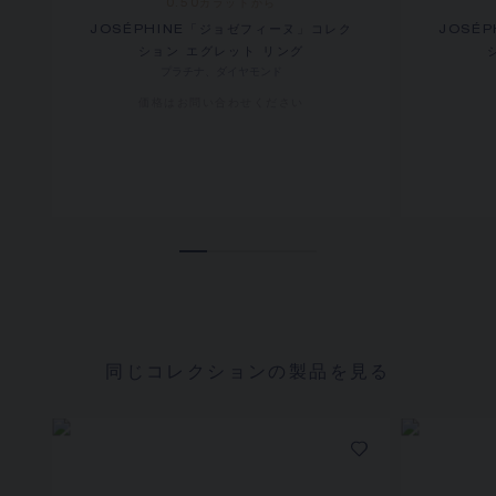
0.50カラットから
JOSÉPHINE「ジョゼフィーヌ」コレク
JOSÉ
ション エグレット リング
プラチナ、ダイヤモンド
価格は​お問い合わせください
同じコレクションの製品を見る