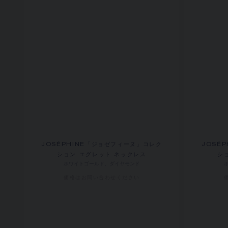
JOSÉPHINE「ジョゼフィーヌ」コレク
JOSÉ
ション エグレット ネックレス
シ
ホワイトゴールド、ダイヤモンド
価格は​お問い合わせください