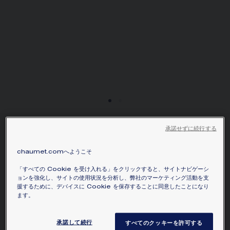
お住まいの場所を選択すると、対応する情報が得られま
す。
承諾せずに続行する
JOSÉPHINE「ジョゼフィー
ヌ」コレクション エグレット
chaumet.comへようこそ
ソリテールリング（1CT）
プラチナ、ダイヤモンド
「すべての Cookie を受け入れる」をクリックすると、サイトナビゲーシ
ョンを強化し、サイトの使用状況を分析し、弊社のマーケティング活動を支
援するために、デバイスに Cookie を保存することに同意したことになり
¥3,300,000
価格を隠す
ます。
価格は、カラット数、ダイヤモンドの品質、在庫状況により
異なります。
承諾して続行
すべてのクッキーを許可する
プラチナにブリリアントカット ダイヤモンドと