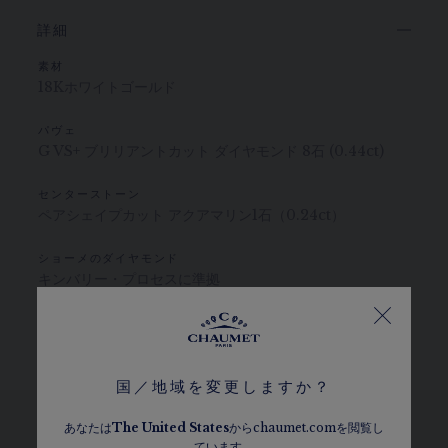
詳細
素材
18Kホワイトゴールド
パヴェ
G VS+ ブリリアントカット ダイヤモンド 8石 (0.44ct)
センターストーン
ペアシェイプカット アクアマリン1石（0.24ct）
ショーメのダイヤモンド
キンバリー・プロセスに準拠
カラット、ストーンの数、金属の重さは目安となります。参考値です。
国／地域を変更しますか？
あなたは
The
United States
からchaumet.comを閲覧し
ています。