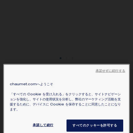
承諾せずに続行する
JOSÉPHINE RONDE
D'AIGRETTES リング
chaumet.comへようこそ
ホワイトゴールド、アクアマリン、ダイヤモンド
「すべての Cookie を受け入れる」をクリックすると、サイトナビゲーシ
ョンを強化し、サイトの使用状況を分析し、弊社のマーケティング活動を支
¥849,200
価格を隠す
援するために、デバイスに Cookie を保存することに同意したことになり
価格 Japan -
Change
ます。
ペアシェイプカット アクアマリン1石とブリリア
承諾して続行
すべてのクッキーを許可する
ントカット ダイヤモンドをセットした、