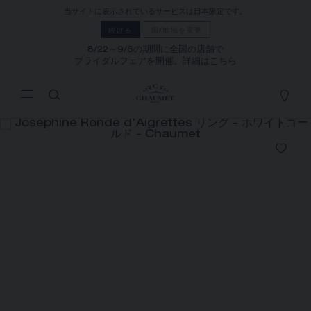
当サイトに表示されているサービスは
日本
限定です。
マイカート
(0)
続ける
国/地域を変更
価格を隠す
8/22～9/6の期間に全国の店舗で
ブライダルフェアを開催。詳細はこちら
YOUR CART IS EMPTY
Shop now
JOSÉPHINE RONDE
D'AIGRETTES リング
REFERENCE:084961
¥849,200
ショーメでは、ご自宅にいながら店舗スタッフまでお問合
せいただけるサービスや、ご注文いただいた商品をご自宅
まで配送する通信販売サービスを実施しております。
お住まいの場所を選択すると、対応する情報が得られま
す。