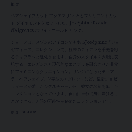
概要
ペアシェイプカット アクアマリン1石とブリリアントカッ
ト ダイヤモンドをセットした、Joséphine Ronde
d'Aigrettes ホワイトゴールド リング。
ショーメは、メゾンのアイコンでもあるJoséphine「ジョ
ゼフィーヌ」コレクションで、往来のティアラを手先を彩
るティアラへと進化させます。自身のスタイルを大胆に表
現する、エレガンスと現代的なエスプリを融合させた非常
にフェミニンなクリエイション。リングになったティア
ラ、ペアシェイプ、V字型のエグレットなど、皇后ジョゼ
フィーヌが愛したシグネチャーから、彼女の名前を冠した
コレクションとなっています。自由に重ねて身に着けるこ
とができる、無限の可能性を秘めたコレクションです。
参照:
084961