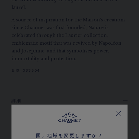
laurel.
A source of inspiration for the Maison's creations
since Chaumet was first founded, Nature is
celebrated through the Laurier collection,
emblematic motif that was revived by Napoléon
and Joséphine, and that symbolises power,
immortality and protection.
参照:
083504
詳細
素材
18Kホワイトゴールド
パヴェ
国／地域を変更しますか？
G VS+ ブリリアントカット ダイヤモンド 514石 (8.63ct)