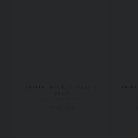
LAURIER「ローリエ」コレクション イ
LAUR
ヤリング
ホワイトゴールド、ダイヤモンド
¥5,621,000