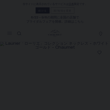
当サイトに表示されているサービスは
日本
限定です。
マイカート
(0)
続ける
国/地域を変更
価格を隠す
8/22～9/6の期間に全国の店舗で
ブライダルフェアを開催。詳細はこちら
YOUR CART IS EMPTY
Shop now
LAURIER「ローリエ」コレクション ネッ
クレス
REFERENCE:083504
¥19,140,000
ショーメでは、ご自宅にいながら店舗スタッフまでお問合
せいただけるサービスや、ご注文いただいた商品をご自宅
まで配送する通信販売サービスを実施しております。
お住まいの場所を選択すると、対応する情報が得られま
す。