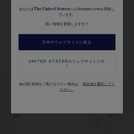
あなたは
The
United States
からchaumet.comを閲覧し
クオリティ
ています。
ショーメでは、メゾンの厳格な基準を満たしたダイヤモン
国／地域を更新しますか？
ドとストーンのみ選定しています。
ショーメのダイヤモンド
日本のウェブサイトに残る
キンバリー・プロセスに準拠
カラット、ストーンの数、金属の重さは目安となります。参考値です。
UNITED STATES
のウェブサイトに行
く
他の国/地域をご覧になりたい場合は、
現在地を選択してく
ださい。
同じコレクションの製品を見る