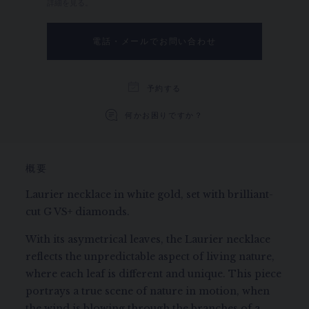
詳細を見る。
電話・メールでお問い合わせ
予約する
何かお困りですか？
概要
Laurier necklace in white gold, set with brilliant-
cut G VS+ diamonds.
With its asymetrical leaves, the Laurier necklace
reflects the unpredictable aspect of living nature,
where each leaf is different and unique. This piece
portrays a true scene of nature in motion, when
the wind is blowing through the branches of a