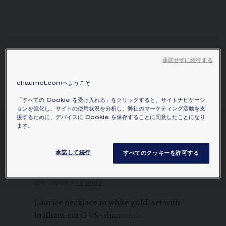
承諾せずに続行する
chaumet.comへようこそ
「すべての Cookie を受け入れる」をクリックすると、サイトナビゲーシ
ョンを強化し、サイトの使用状況を分析し、弊社のマーケティング活動を支
援するために、デバイスに Cookie を保存することに同意したことになり
ます。
LAURIER「ローリエ」コレ
クション ネックレス
承諾して続行
すべてのクッキーを許可する
ホワイトゴールド、ダイヤモンド
¥19,140,000
価格を隠す
価格 Japan -
Change
Laurier necklace in white gold, set with
brilliant-cut G VS+ diamonds.