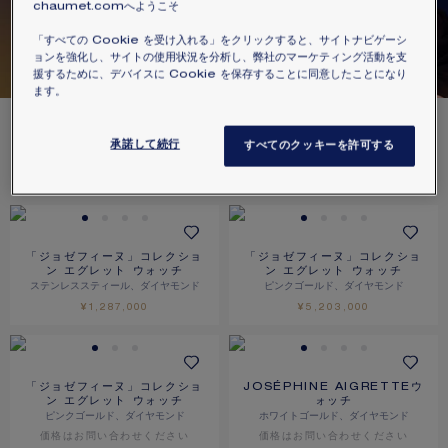
chaumet.comへようこそ
「すべての Cookie を受け入れる」をクリックすると、サイトナビゲーシ
AIGRETTE
ョンを強化し、サイトの使用状況を分析し、弊社のマーケティング活動を支
援するために、デバイスに Cookie を保存することに同意したことになり
ます。
6
件
承諾して続行
すべてのクッキーを許可する
絞り込み
並べ替え
「ジョゼフィーヌ」コレクショ
「ジョゼフィーヌ」コレクショ
ン エグレット ウォッチ
ン エグレット ウォッチ
ステンレススティール、ダイヤモンド
ピンクゴールド、ダイヤモンド
¥1,287,000
¥5,203,000
「ジョゼフィーヌ」コレクショ
JOSÉPHINE AIGRETTEウ
ン エグレット ウォッチ
ォッチ
ピンクゴールド、ダイヤモンド
ホワイトゴールド、ダイヤモンド
価格は​お問い合わせください
価格は​お問い合わせください