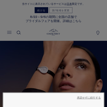
当サイトに表示されているサービスは
日本
限定です。
マイカート
(0)
続ける
国/地域を変更
価格を隠す
8/22～9/6の期間に全国の店舗で
ブライダルフェアを開催。詳細はこちら
YOUR CART IS EMPTY
Shop now
承諾せずに続行する