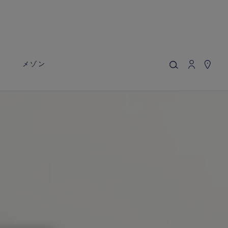
マイカート
(0)
価格を隠す
YOUR CART IS EMPTY
ト
メゾン
Shop now