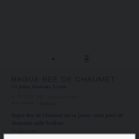
ÉCRIN ET EMBALLAGE SIGNATURE
GARANTIE ET AUTHENTICITÉ
BAGUE BEE DE CHAUMET
Or jaune, diamants, 2,5mm
€ 3 250,00
Masquer le prix
Prix France -
Changer
Bague Bee de Chaumet en or jaune, semi-pavé de
diamants taille brillant.
En savoir plus