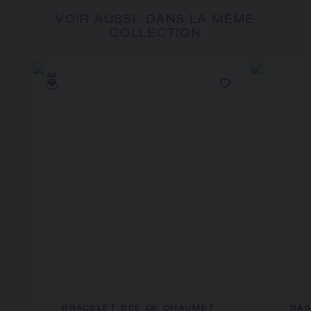
VOIR AUSSI, DANS LA MÊME
COLLECTION
BRACELET BEE DE CHAUMET
BAG