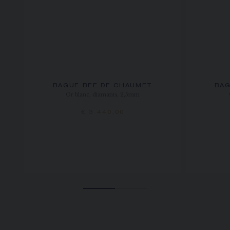
BAGUE BEE DE CHAUMET
BAG
Or blanc, diamants, 2,5mm
€ 3 440,00