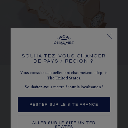
SOUHAITEZ-VOUS CHANGER
DE PAYS / RÉGION ?
Vous consultez actuellement chaumet.com depuis
The
United States
.
ALVÉOLES
Souhaitez-vous mettre à jour la localisation ?
Reprenant parfaitement la forme de l’alvéole,
chaque diamant de Bee de Chaumet est
maintenu par un serti 6 grains. Géométriques
RESTER SUR LE SITE FRANCE
et symétriques, les alvéoles sont façonnées
avec haute précision pour que les bagues
ALLER SUR LE SITE
UNITED
qu’elles composent puissent rigoureusement
STATES