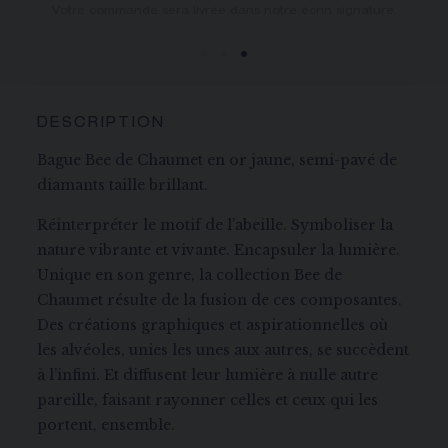
Vous recevrez votre commande dans un délai indicatif de 3
Votre commande sera livrée dans notre écrin signature.
à 5 jours ouvrables.
DESCRIPTION
Bague Bee de Chaumet en or jaune, semi-pavé de
diamants taille brillant.
Réinterpréter le motif de l’abeille. Symboliser la
nature vibrante et vivante. Encapsuler la lumière.
Unique en son genre, la collection Bee de
Chaumet résulte de la fusion de ces composantes.
Des créations graphiques et aspirationnelles où
les alvéoles, unies les unes aux autres, se succèdent
à l’infini. Et diffusent leur lumière à nulle autre
pareille, faisant rayonner celles et ceux qui les
portent, ensemble.