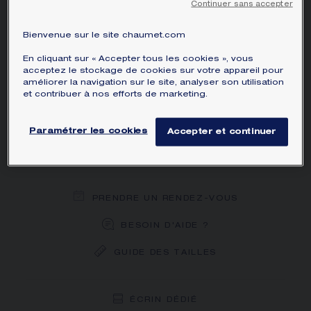
Continuer sans accepter
MATIÈRE PRINCIPALE
Bienvenue sur le site chaumet.com
METRIQUE
En cliquant sur « Accepter tous les cookies », vous
acceptez le stockage de cookies sur votre appareil pour
améliorer la navigation sur le site, analyser son utilisation
et contribuer à nos efforts de marketing.
AJOUTER AU PANIER
Paramétrer les cookies
Accepter et continuer
Paiement en 3 ou 4x sans frais avec
PRENDRE UN RENDEZ-VOUS
BESOIN D'AIDE ?
GUIDE DES TAILLES
LIVRAISON OFFERTE
RETOUR GRATUIT
ÉCRIN DÉDIÉ