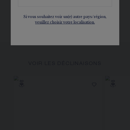
s’imbriquer les unes dans les autres.
Si vous souhaitez voir un(e) autre pays/région,
veuillez choisir votre localisation.
DÉCOUVRIR
VOIR LES DÉCLINAISONS