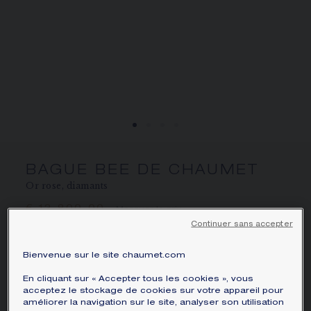
ÉCRIN ET EMBALLAGE SIGNATURE
GARANTIE ET AUTHENTICITÉ
BAGUE BEE DE CHAUMET
Or rose, diamants
€ 13 800,00
Masquer le prix
Prix France -
Changer
Continuer sans accepter
Bague Bee de Chaumet en or rose, pavé de
Bienvenue sur le site chaumet.com
diamants taille brillant.
En cliquant sur « Accepter tous les cookies », vous
En savoir plus
acceptez le stockage de cookies sur votre appareil pour
améliorer la navigation sur le site, analyser son utilisation
METRIQUE