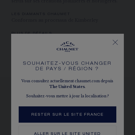
sertis sur ses créations joaillières et horlogères.
LES DIAMANTS CHAUMET
Conformes au processus de Kimberley
PLUS DE DÉTAILS
Diamètre: 25 mm
Le caratage, le nombre de pierres et le poids métal sont
donnés à titre indicatif. Valeurs non contractuelles.
SOUHAITEZ-VOUS CHANGER
DE PAYS / RÉGION ?
Vous consultez actuellement chaumet.com depuis
The
United States
.
Souhaitez-vous mettre à jour la localisation ?
VOIR LES DÉCLINAISONS
RESTER SUR LE SITE FRANCE
ALLER SUR LE SITE
UNITED