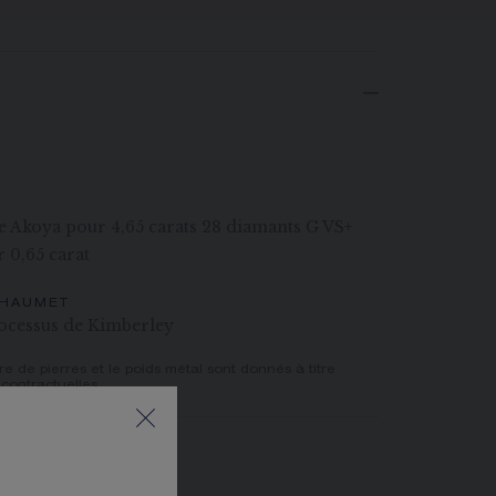
s
re Akoya pour 4,65 carats 28 diamants G VS+
r 0,65 carat
CHAUMET
ocessus de Kimberley
e de pierres et le poids métal sont donnés à titre
 contractuelles.