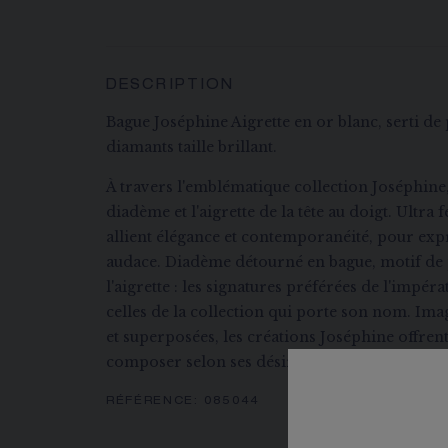
DESCRIPTION
Bague Joséphine Aigrette en or blanc, serti de 
diamants taille brillant.
À travers l'emblématique collection Joséphine
diadème et l'aigrette de la tête au doigt. Ultra 
allient élégance et contemporanéité, pour exp
audace. Diadème détourné en bague, motif de 
l'aigrette : les signatures préférées de l'imp
celles de la collection qui porte son nom. Im
et superposées, les créations Joséphine offrent 
composer selon ses désirs.
RÉFÉRENCE:
085044