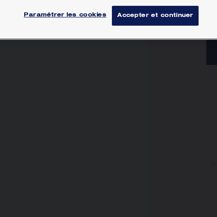
Paramétrer les cookies
Accepter et continuer
Vo
V