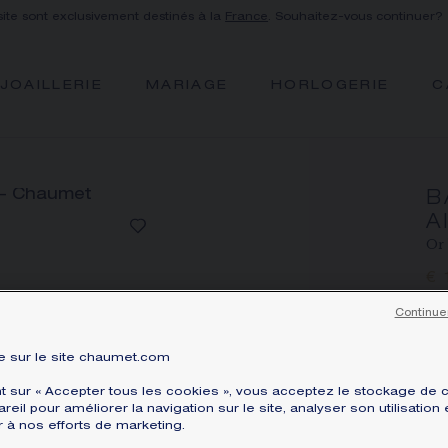
site sont exclusivement destinés à la
France
. Souhaitez-vous continuer?
JOAILLERIE
MARIAGE
HORLOGERIE
C
B
A
Or 
€ 
Pri
Continue
Bag
 sur le site chaumet.com
per
bri
nt sur « Accepter tous les cookies », vous acceptez le stockage de 
reil pour améliorer la navigation sur le site, analyser son utilisation 
En 
r à nos efforts de marketing.
ME