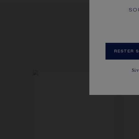
SO
VOIR 
RESTER S
Si 