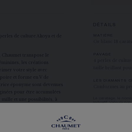
DÉTAILS
perles de culture Akoya et de
MATIÈRE
Or blanc 18 carat
, Chaumet transpose le
PAVAGE
4 perles de cultu
féminines, les créations
taille brillant pou
rimer votre style avec
poire et forme en V de
LES DIAMANTS 
ératrice éponyme sont devenues
Conformes au pr
aginées pour être accumulées
mille et une possibilités, à
Le caratage, le nombr
indicatif. Valeurs non