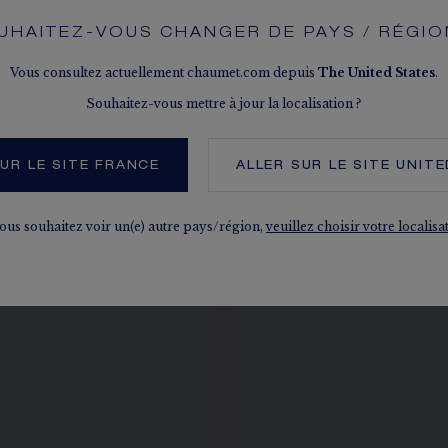
UHAITEZ-VOUS CHANGER DE PAYS / RÉGIO
Vous consultez actuellement chaumet.com depuis
The
United States
.
Souhaitez-vous mettre à jour la localisation ?
AUSSI, DANS LA MÊME COLL
UR LE SITE FRANCE
ALLER SUR LE SITE
UNITE
vous souhaitez voir un(e) autre pays/région,
veuillez choisir votre localisa