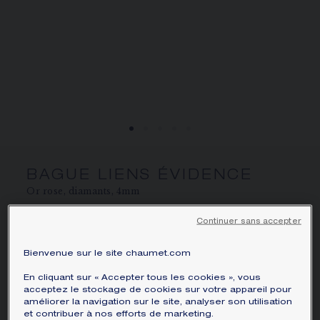
ÉCRIN ET EMBALLAGE SIGNATURE
GARANTIE ET AUTHENTICITÉ
BAGUE LIENS ÉVIDENCE
Or rose, diamants, 4mm
€ 2 870,00
Masquer le prix
Continuer sans accepter
Prix France -
Changer
Bienvenue sur le site chaumet.com
Bague Liens Évidence en or rose, serti de
diamants taille brillant.
En cliquant sur « Accepter tous les cookies », vous
acceptez le stockage de cookies sur votre appareil pour
En savoir plus
améliorer la navigation sur le site, analyser son utilisation
et contribuer à nos efforts de marketing.