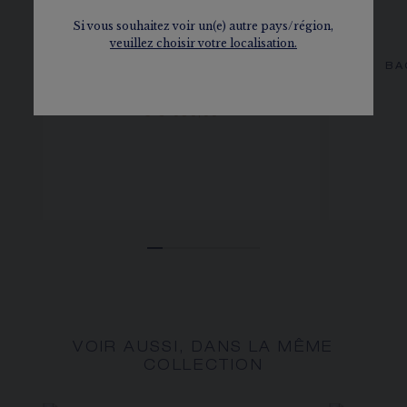
Si vous souhaitez voir un(e) autre pays/région,
veuillez choisir votre localisation.
BAGUE LIENS ÉVIDENCE
BA
Or blanc, diamants, 4mm
€ 3 080,00
VOIR AUSSI, DANS LA MÊME
COLLECTION