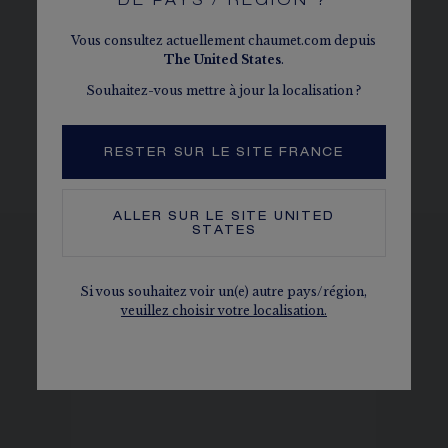
DE PAYS / RÉGION ?
Reprenant parfaitement la forme de l’alvéole,
Vous consultez actuellement chaumet.com depuis
chaque diamant de Bee de Chaumet est
The
United States
.
maintenu par un serti 6 grains.
Souhaitez-vous mettre à jour la localisation ?
DÉCOUVRIR
RESTER SUR LE SITE FRANCE
ALLER SUR LE SITE
UNITED
STATES
VOIR LES DÉCLINAISONS
Si vous souhaitez voir un(e) autre pays/région,
veuillez choisir votre localisation.