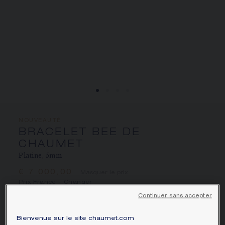
ÉCRIN ET EMBALLAGE SIGNATURE
GARANTIE ET AUTHENTICITÉ
NOUVEAUTÉ
BRACELET BEE DE
CHAUMET
Platine, 5mm
€ 7 000,00
Masquer le prix
Prix France -
Changer
Continuer sans accepter
Bracelet Bee de Chaumet en platine.
En savoir plus
Bienvenue sur le site chaumet.com