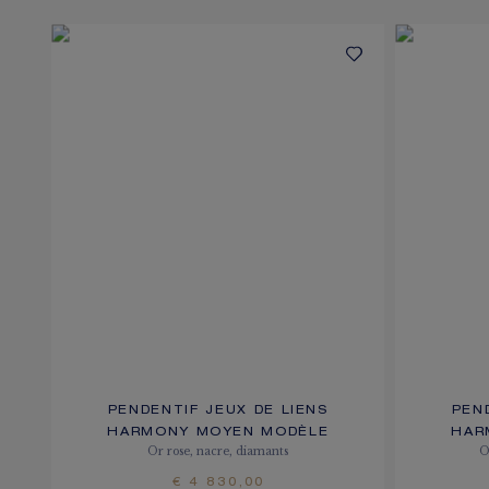
PENDENTIF JEUX DE LIENS
PEN
HARMONY MOYEN MODÈLE
HAR
Or rose, nacre, diamants
O
€ 4 830,00