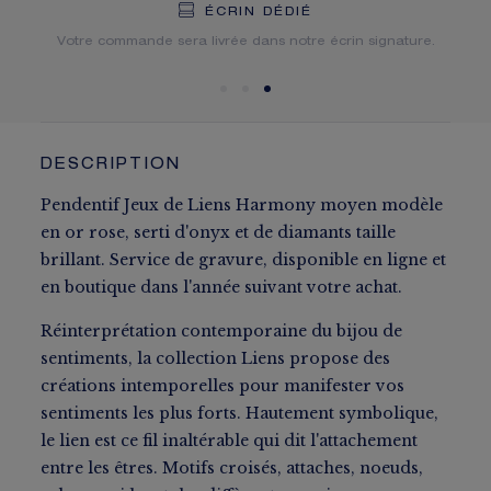
LIVRAISON OFFERTE
RETOUR GRATUIT
ÉCRIN DÉDIÉ
Vous recevrez votre commande dans un délai indicatif de 3
Votre commande sera livrée dans notre écrin signature.
à 5 jours ouvrables.
DESCRIPTION
Pendentif Jeux de Liens Harmony moyen modèle
en or rose, serti d'onyx et de diamants taille
brillant. Service de gravure, disponible en ligne et
en boutique dans l'année suivant votre achat.
Réinterprétation contemporaine du bijou de
sentiments, la collection Liens propose des
créations intemporelles pour manifester vos
sentiments les plus forts. Hautement symbolique,
le lien est ce fil inaltérable qui dit l'attachement
entre les êtres. Motifs croisés, attaches, noeuds,