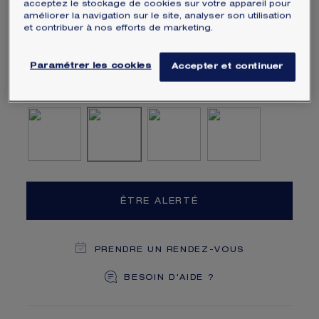
acceptez le stockage de cookies sur votre appareil pour
en boutique dans l'année suivant votre achat.
améliorer la navigation sur le site, analyser son utilisation
En savoir plus
et contribuer à nos efforts de marketing.
Paramétrer les cookies
AJOUTER UNE GRAVURE
Accepter et continuer
Malachite
Onyx
Diamant
Nacre
ÊTRE ALERTÉ
PRENDRE UN RENDEZ-VOUS
BESOIN D'AIDE ?