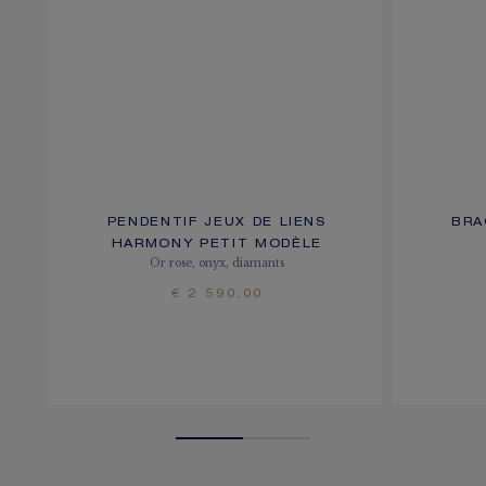
PENDENTIF JEUX DE LIENS
BRA
HARMONY PETIT MODÈLE
Or rose, onyx, diamants
€ 2 590,00