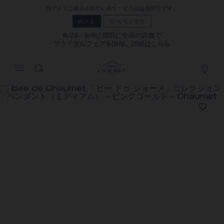
当サイトに表示されているサービスは
日本
限定です。
マイカート
(0)
続ける
国/地域を変更
価格を隠す
8/22～9/6の期間に全国の店舗で
ブライダルフェアを開催。詳細はこちら
YOUR CART IS EMPTY
Shop now
BEE DE CHAUMET 「ビー ドゥ ショ
ーメ」コレクション ペンダント（ミディア
ム）
REFERENCE:085731
¥1,093,400
ショーメでは、ご自宅にいながら店舗スタッフまでお問合
せいただけるサービスや、ご注文いただいた商品をご自宅
まで配送する通信販売サービスを実施しております。