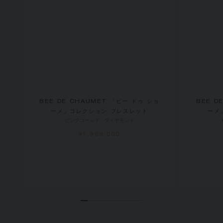
BEE DE CHAUMET 「ビー ドゥ ショ
BEE D
ーメ」コレクション ブレスレット
ーメ
ピンクゴールド、ダイヤモンド
¥1,969,000