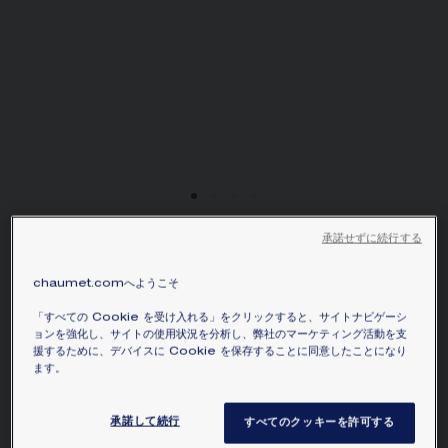
お住まいの場所を選択すると、対応する情報が得られま
す。
承諾せずに続行する
BEE DE CHAUMET 「ビ
ー ドゥ ショーメ」コレクシ
chaumet.comへようこそ
ョン ペンダント（ミディア
「すべての Cookie を受け入れる」をクリックすると、サイトナビゲーシ
ム）
ョンを強化し、サイトの使用状況を分析し、弊社のマーケティング活動を支
援するために、デバイスに Cookie を保存することに同意したことになり
ピンクゴールド、ダイヤモンド
ます。
¥1,093,400
価格を隠す
価格 Japan -
Change
承諾して続行
すべてのクッキーを許可する