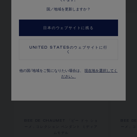
他のバリエーションを見る
国／地域を更新しますか？
日本のウェブサイトに残る
UNITED STATES
のウェブサイトに行
く
他の国/地域をご覧になりたい場合は、
現在地を選択してく
ださい。
BEE DE CHAUMET 「ビー ドゥ ショ
BEE D
ーメ」コレクション ペンダント ミディア
ーメ」コ
ムモデル