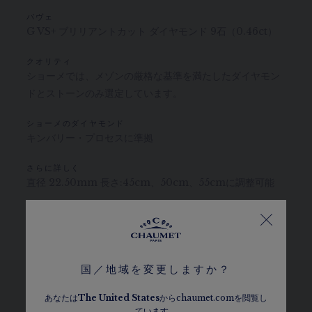
パヴェ
G VS+ ブリリアントカット ダイヤモンド 9石（0.46ct）
クオリティ
ショーメでは、メゾンの厳格な基準を満たしたダイヤモン
ドとストーンのみ選定しています。
ショーメのダイヤモンド
キンバリー・プロセスに準拠
さらに詳しく
直径 22.50mm 長さ:45cm、50cm、55cmに調整可能
カラット、ストーンの数、金属の重さは目安となります。参考値です。
国／地域を変更しますか？
あなたは
The
United States
からchaumet.comを閲覧し
ています。