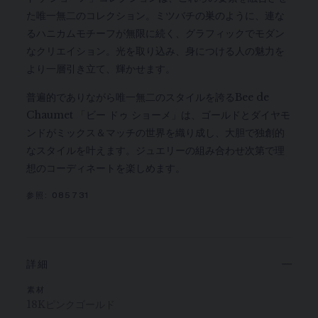
た唯一無二のコレクション。ミツバチの巣のように、連な
るハニカムモチーフが無限に続く、グラフィックでモダン
なクリエイション。光を取り込み、身につける人の魅力を
より一層引き立て、輝かせます。
普遍的でありながら唯一無二のスタイルを誇るBee de
Chaumet 「ビー ドゥ ショーメ」は、ゴールドとダイヤモ
ンドがミックス＆マッチの世界を織り成し、大胆で独創的
なスタイルを叶えます。ジュエリーの組み合わせ次第で理
想のコーディネートを楽しめます。
参照:
085731
詳細
素材
18Kピンクゴールド