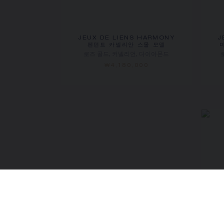
JEUX DE LIENS HARMONY
J
펜던트 카넬리안 스몰 모델
로즈 골드, 커넬리언, 다이아몬드
₩4,180,000