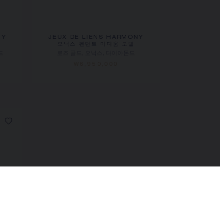
NY
JEUX DE LIENS HARMONY
델
오닉스 펜던트 미디움 모델
드
로즈 골드, 오닉스, 다이아몬드
₩6,950,000
PROCEED TO CHECKOUT
VIEW CART