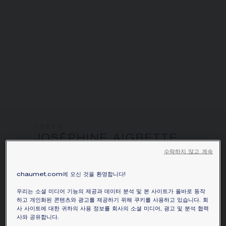
1 캐럿부터
JOSÉPHINE AIGRETTE
IMPÉRIALE 링
수락하지 않고 계속
플래티넘, 다이아몬드
chaumet.com에 오신 것을 환영합니다!
가격별도문의
우리는 소셜 미디어 기능의 제공과 데이터 분석 및 본 사이트가 올바로 동작
조세핀 아그레뜨 임페리얼(Joséphine Aigrette
하고 개인화된 콘텐츠와 광고를 제공하기 위해 쿠키를 사용하고 있습니다. 회
사 사이트에 대한 귀하의 사용 정보를 회사의 소셜 미디어, 광고 및 분석 협력
Impériale) 플래티넘 솔리테어. 브릴리언트 컷
사와 공유합니다.