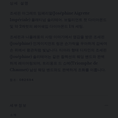
상세 설명
조세핀 아그레뜨 임페리얼(Joséphine Aigrette
Impériale) 플래티넘 솔리테어. 브릴리언트 컷 다이아몬드
및 약 2캐럿의 페어쉐입 다이아몬드 1개 세팅.
조세핀과 나폴레옹의 사랑 이야기에서 영감을 받은 조세핀
(Joséphine) 인게이지먼트 링은 손가락을 우아하게 감싸며
손 위에서 왕관처럼 빛납니다. 티아라 형태 디자인의 조세핀
(Joséphine) 솔리테어는 같은 컬렉션의 웨딩 밴드와 완벽
하게 레이어링되며, 트리옹프 드 쇼메(Triomphe de
Chaumet) 남성 웨딩 밴드와도 완벽하게 조화를 이룹니다.
참조:
082694
세부정보
소재