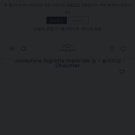
본 웹사이트에서 제공되는 모든 서비스는
대한민국
전용입니다. 계속 탐색하시겠습니
장바구니
(0)
까?
가격 숨기기
계속하기
수정하기
신세계 본점 디 에스테이트 부티크 오픈
YOUR CART IS EMPTY
Shop now
JOSÉPHINE AIGRETTE
IMPÉRIALE 링
REFERENCE:082694
가격별도문의
쇼메는 세일즈 컨설턴트와의 상담을 통해 자택에서 제품을
주문하고 또 받아보실 수 있는 원거리 셀링 서비스를 제공합
니다.
해당 정보를케이스백 얻으려면 거주지를 선택하십시오