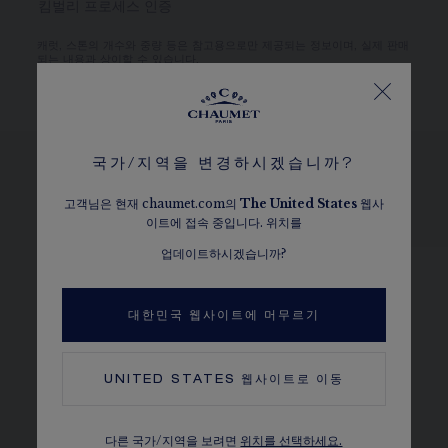
킴벌리 프로세스 인증
캐럿, 스톤의 개수와 중량 등은 참고용으로만 제공되는 정보이며, 실제 판매
되는 내용과 상이할 수 있습니다.
국가/지역을 변경하시겠습니까?
고객님은 현재 chaumet.com의
The
United States
웹사
변형 디자인 보기
이트에 접속 중입니다. 위치를
업데이트하시겠습니까?
대한민국 웹사이트에 머무르기
UNITED STATES
웹사이트로 이동
다른 국가/지역을 보려면
위치를 선택하세요.