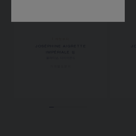
1 캐럿부터
JOSÉPHINE AIGRETTE
J
IMPÉRIALE 링
플래티넘, 다이아몬드
가격별도문의