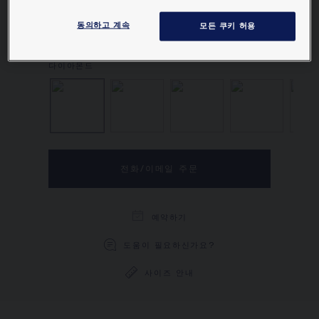
다이아몬드 및 약 2캐럿의 페어쉐입 다이아몬드 1
개 세팅.
동의하고 계속
모든 쿠키 허용
더 알아보기
다이아몬드
다이아몬드, 사파이어
다이아몬드, 에메
다이아
전화/이메일 주문
예약하기
도움이 필요하신가요?
사이즈 안내