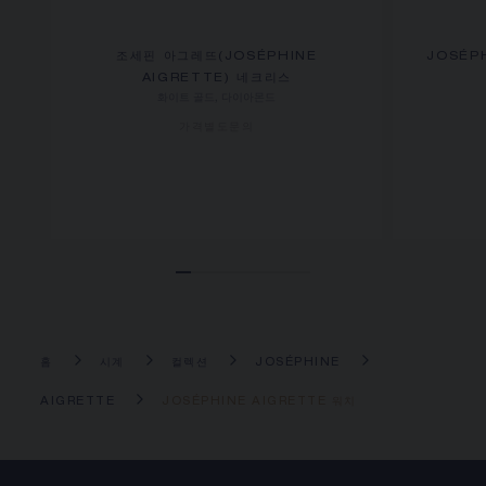
조세핀 아그레뜨(JOSÉPHINE
JOSÉP
AIGRETTE) 네크리스
화이트 골드, 다이아몬드
가격별도문의
홈
시계
컬렉션
JOSÉPHINE
AIGRETTE
JOSÉPHINE AIGRETTE 워치