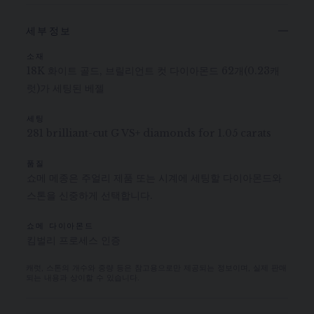
세부정보
소재
18K 화이트 골드, 브릴리언트 컷 다이아몬드 62개(0.23캐
럿)가 세팅된 베젤
세팅
281 brilliant-cut G VS+ diamonds for 1.05 carats
품질
쇼메 메종은 주얼리 제품 또는 시계에 세팅할 다이아몬드와
스톤을 신중하게 선택합니다.
쇼메 다이아몬드
킴벌리 프로세스 인증
캐럿, 스톤의 개수와 중량 등은 참고용으로만 제공되는 정보이며, 실제 판매
되는 내용과 상이할 수 있습니다.