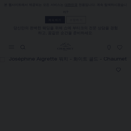
본 웹사이트에서 제공되는 모든 서비스는
대한민국
전용입니다. 계속 탐색하시겠습니
장바구니
(0)
까?
가격 숨기기
계속하기
수정하기
당신만의 완벽한 웨딩을 위해 쇼메 부티크의 전문 상담을 경험
하고, 꿈같은 순간을 준비하세요.
YOUR CART IS EMPTY
Shop now
JOSÉPHINE AIGRETTE 워치
REFERENCE:W85167
가격별도문의
쇼메는 세일즈 컨설턴트와의 상담을 통해 자택에서 제품을
주문하고 또 받아보실 수 있는 원거리 셀링 서비스를 제공합
니다.
해당 정보를케이스백 얻으려면 거주지를 선택하십시오