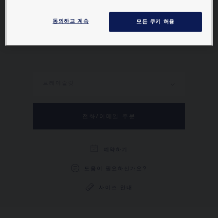
적인 스타일을 자랑합니다. 조세핀 황후처럼 우아
함과 개성이 넘치는 새로운 착용 방식을 데일리 워
동의하고 계속
모든 쿠키 허용
치에 적용해보세요.
더 알아보기
브레이슬릿
전화/이메일 주문
예약하기
도움이 필요하신가요?
사이즈 안내