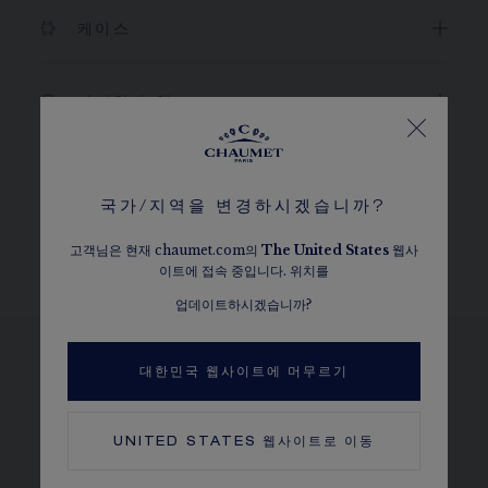
케이스
다이얼과 핸즈
무브먼트 및 케이스백
국가/지역을 변경하시겠습니까?
고객님은 현재 chaumet.com의
The
United States
웹사
브레이슬릿과 버클
이트에 접속 중입니다. 위치를
업데이트하시겠습니까?
대한민국 웹사이트에 머무르기
변형 디자인 보기
UNITED STATES
웹사이트로 이동