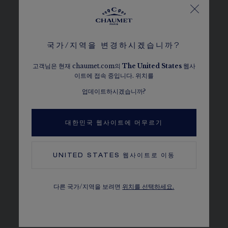
품질
쇼메 메종은 주얼리 또는 워치에 세팅되는 다이아몬드와 스
톤을 매우 엄격하게 선택합니다
국가/지역을 변경하시겠습니까?
고객님은 현재 chaumet.com의
The
United States
웹사
쇼메 다이아몬드
이트에 접속 중입니다. 위치를
킴벌리 프로세스 인증
업데이트하시겠습니까?
캐럿, 스톤의 개수와 중량 등은 참고용으로만 제공되는 정보이며, 실제 판매
되는 내용과 상이할 수 있습니다.
대한민국 웹사이트에 머무르기
UNITED STATES
웹사이트로 이동
동일한 컬렉션에서도 확인하기
다른 국가/지역을 보려면
위치를 선택하세요.