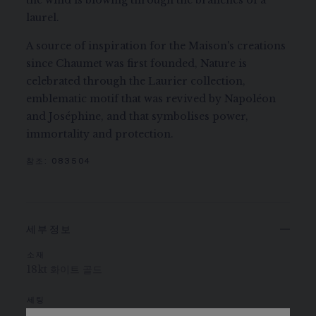
the wind is blowing through the branches of a
laurel.
A source of inspiration for the Maison's creations
since Chaumet was first founded, Nature is
celebrated through the Laurier collection,
emblematic motif that was revived by Napoléon
and Joséphine, and that symbolises power,
immortality and protection.
참조:
083504
세부정보
소재
18kt 화이트 골드
세팅
8.63캐럿의 브릴리언트 컷 G VS+ 다이아몬드 514개