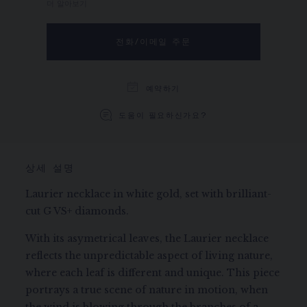
더 알아보기
전화/이메일 주문
예약하기
도움이 필요하신가요?
상세 설명
Laurier necklace in white gold, set with brilliant-
cut G VS+ diamonds.
With its asymetrical leaves, the Laurier necklace
reflects the unpredictable aspect of living nature,
where each leaf is different and unique. This piece
portrays a true scene of nature in motion, when