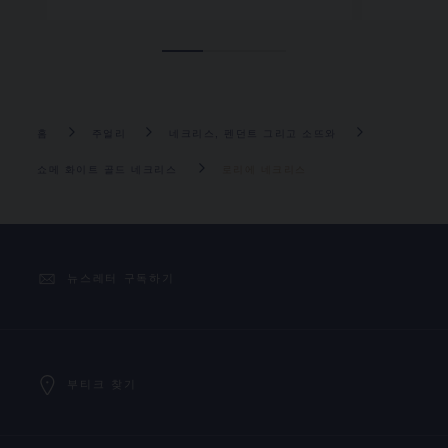
홈
주얼리
네크리스, 펜던트 그리고 소뜨와
쇼메 화이트 골드 네크리스
로리에 네크리스
뉴스레터 구독하기
부티크 찾기