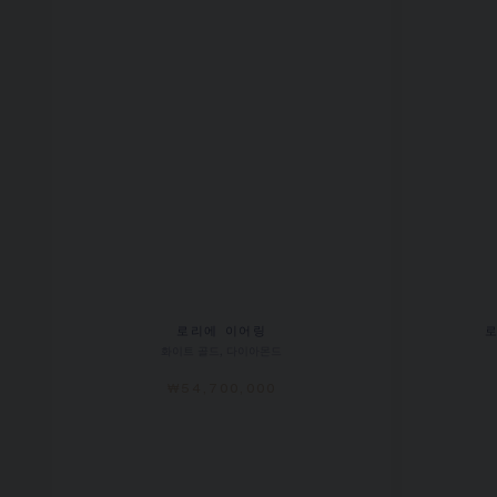
로리에 이어링
로
화이트 골드, 다이아몬드
₩54,700,000