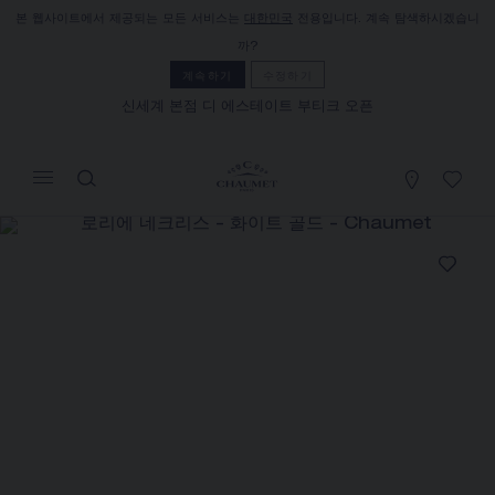
본 웹사이트에서 제공되는 모든 서비스는
대한민국
전용입니다. 계속 탐색하시겠습니
장바구니
(0)
까?
가격 숨기기
계속하기
수정하기
신세계 본점 디 에스테이트 부티크 오픈
YOUR CART IS EMPTY
로리에 네크리스
Shop now
REFERENCE:083504
₩184,000,000
쇼메는 세일즈 컨설턴트와의 상담을 통해 자택에서 제품을
주문하고 또 받아보실 수 있는 원거리 셀링 서비스를 제공합
니다.
해당 정보를케이스백 얻으려면 거주지를 선택하십시오