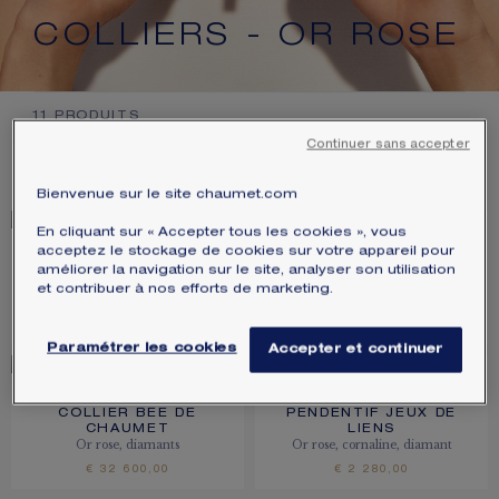
ÉCRIN ET EMBALLAGE SIGNATURE
COLLIERS - OR ROSE
GARANTIE ET AUTHENTICITÉ
11
PRODUITS
Continuer sans accepter
FILTRER
TRIER
Bienvenue sur le site chaumet.com
En cliquant sur « Accepter tous les cookies », vous
acceptez le stockage de cookies sur votre appareil pour
PENDENTIF BEE DE
COLLIER BEE DE
améliorer la navigation sur le site, analyser son utilisation
CHAUMET
CHAUMET
et contribuer à nos efforts de marketing.
Or rose, diamants
Or rose, diamants
€ 4 050,00
€ 37 100,00
Paramétrer les cookies
Accepter et continuer
COLLIER BEE DE
PENDENTIF JEUX DE
CHAUMET
LIENS
Or rose, diamants
Or rose, cornaline, diamant
€ 32 600,00
€ 2 280,00